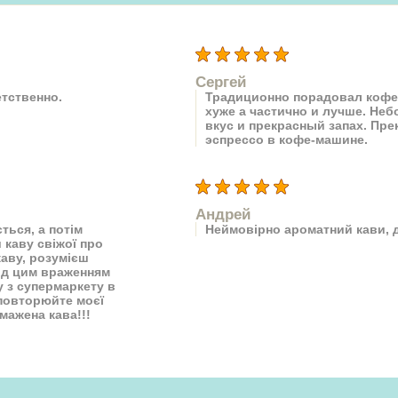
Сергей
етственно.
Традиционно порадовал кофе 
хуже а частично и лучше. Не
вкус и прекрасный запах. Пр
эспрессо в кофе-машине.
Андрей
ться, а потім
Неймовірно ароматний кави, 
 каву свіжої про
каву, розумієш
під цим враженням
у з супермаркету в
 повторюйте моєї
мажена кава!!!