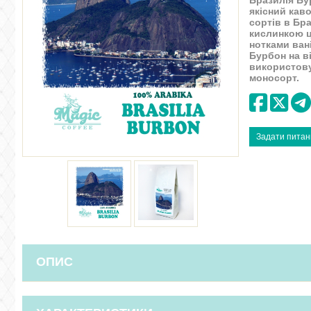
Бразилія Бу
якісний кав
сортів в Бр
кислинкою ц
нотками вані
Бурбон на ві
використову
моносорт.
ОПИС