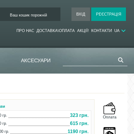
Ваш кошик порожній
ПРО НАС
ДОСТАВКА\ОПЛАТА
АКЦІЇ!
КОНТАКТИ
UA
АКСЕСУАРИ
ави
323 грн.
0 гр.
Оплата
615 грн.
0 гр.
1190 грн.
00 гр.