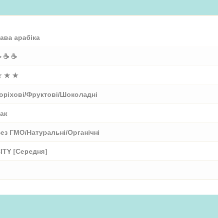
ава арабіка
 ☕ ☕
★ ★ ★
оріхові/Фруктові/Шоколадні
ак
ез ГМО/Натуральні/Органічні
ITY [Середня]