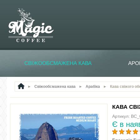
СВІЖООБСМАЖЕНА КАВА
АРО
►
Свіжообсмажена кава
►
Арабіка
►
Кава свіжого о
КАВА СВ
Артикул: BC_
Є в ная