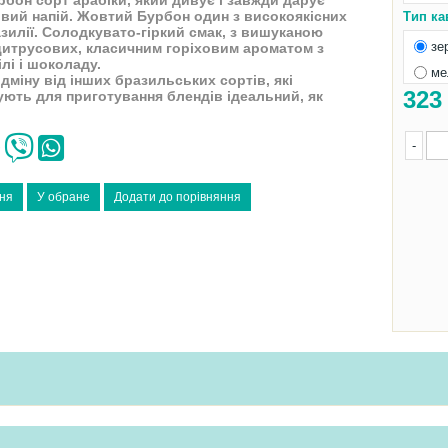
рбон сорт арабіки, який дивує і завжди дарує
овий напій. Жовтий Бурбон один з високоякісних
Тип ка
азилії. Солодкувато-гіркий смак, з вишуканою
зе
итрусових, класичним горіховим ароматом з
лі і шоколаду.
ме
дміну від інших бразильських сортів, які
32
ють для приготування блендів ідеальний, як
-