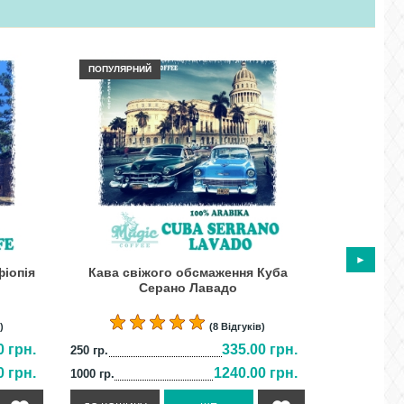
ПОПУЛЯРНИЙ
іопія
Кава свіжого обсмаження Куба
Кава сві
Серано Лавадо
)
(8 Відгуків)
0 грн.
335.00 грн.
250 гр.
250 гр.
0 грн.
1240.00 грн.
1000 гр.
1000 гр.