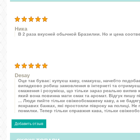
Ника
В 2 раза вкусней обычной Бразилии. Но и цена соотв
Desay
Оце так буває: купуєш каву, смакуєш, начебто подобає
випадково робиш замовлення в інтернеті та отримуєш
смаження і розумієш, що тільки зараз реально випив 
який вона повинна мати смак та аромат. Відгук пишу 
... Люди пийте тільки свіжеобсмажену каву, а не бадяг
яскравих банках, які простояли півроку на полиці. Не
помилки. Тепер тільки справжня кава, тільки свіжеобс