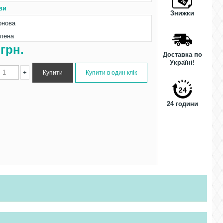
ви
Знижки
рнова
лена
3
грн.
Доставка по
Україні!
+
24 години