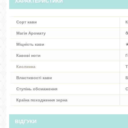
ХАРАКТЕРИСТИКИ
Сорт кави
К
Магія Аромату
☕
Міцність кави
Кавові ноти
Г
Кислинка
Т
Властивості кави
Б
Ступінь обсмаження
C
Країна походження зерна
ВІДГУКИ