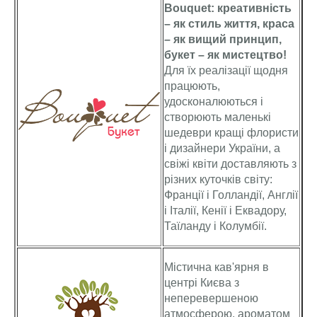
Bouquet: креативність
– як стиль життя, краса
– як вищий принцип,
букет – як мистецтво!
Для їх реалізації щодня
працюють,
удосконалюються і
створюють маленькі
шедеври кращі флористи
і дизайнери України, а
свіжі квіти доставляють з
різних куточків світу:
Франції і Голландії, Англії
і Італії, Кенії і Еквадору,
Таїланду і Колумбії.
Містична кав'ярня в
центрі Києва з
неперевершеною
атмосферою, ароматом