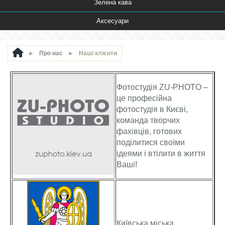
Зелена кава
Аксесуари
►
Про нас
►
Наші клієнти
Фотостудія ZU-PHOTO –
це професійна
фотостудія в Києві,
команда творчих
фахівців, готових
поділитися своїми
ідеями і втілити в життя
Ваші!
Київська міська