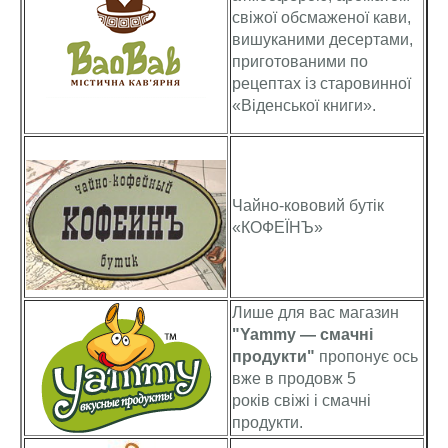
свіжої обсмаженої кави,
вишуканими десертами,
приготованими по
рецептах із старовинної
«Віденської книги».
Чайно-кововий бутік
«КОФЕЇНЪ»
Лише для вас магазин
"Yammy — смачні
продукти"
пропонує ось
вже в продовж 5
років свіжі і смачні
продукти.