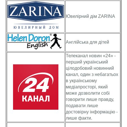
Ювелірний дім ZARINA
Англійська для дітей
Телеканал новин «24» -
перший український
цілодобовий новинний
канал, один з небагатьох
в українському
медіапросторі, який
може дозволити собі
говорити лише правду,
подавати лише
достовірну інформацію -
лише факти.