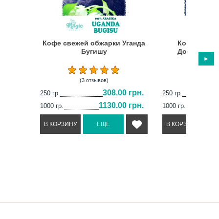
Кофе свежей обжарки Уганда
Кофе свеже
Бугишу
Доминикана
(3 отзывов)
(18 отз
308.00 грн.
250 гр.
250 гр.
1130.00 грн.
1000 гр.
1000 гр.