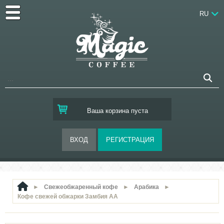
RU
Ваша корзина пуста
►
Свежеобжаренный кофе
►
Арабика
►
Кофе свежей обжарки Замбия АА