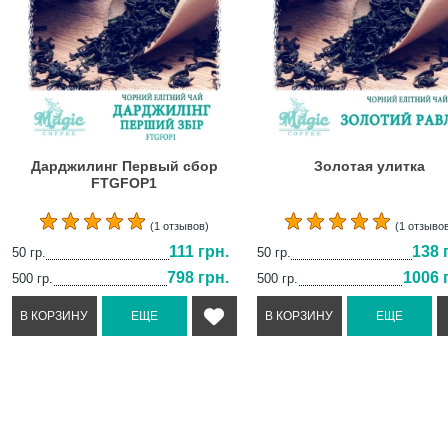
Дарджилинг Первый сбор
Золотая улитка
FTGFOP1
(1 отзывов)
(1 отзыво
111 грн.
138 
50 гр.
50 гр.
798 грн.
1006 
500 гр.
500 гр.