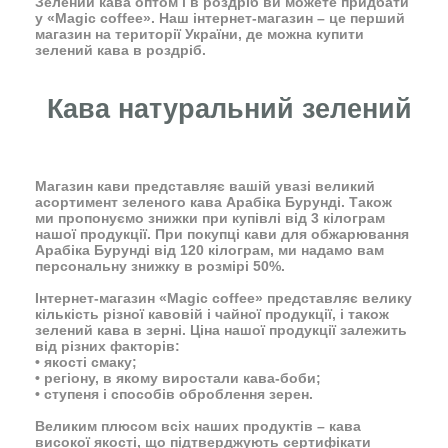
Зелений кава оптом і в роздріб ви можете придбати
у «Magic coffee». Наш інтернет-магазин – це перший
магазин на території України, де можна купити
зелений кава в роздріб.
Кава натуральний зелений
Магазин кави представляє вашій увазі великий
асортимент зеленого кава Арабіка Бурунді. Також
ми пропонуємо знижки при купівлі від 3 кілограм
нашої продукції. При покупці кави для обжарювання
Арабіка Бурунді від 120 кілограм, ми надамо вам
персональну знижку в розмірі 50%.
Інтернет-магазин «Magic coffee» представляє велику
кількість різної кавовій і чайної продукції, і також
зелений кава в зерні. Ціна нашої продукції залежить
від різних факторів:
• якості смаку;
• регіону, в якому виростали кава-боби;
• ступеня і способів оброблення зерен.
Великим плюсом всіх наших продуктів – кава
високої якості, що підтверджують
сертифікати