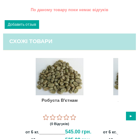
По даному товару поки немає відгуків
СХОЖІ ТОВАРИ
Робуста В'єтнам
Арабіка І
Мандхе
(0 Відгуків)
(0 Відг
545.00 грн.
от 6 кг.
от 6 кг.