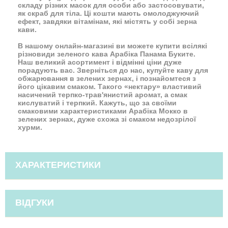
складу різних масок для особи або застосовувати,
як скраб для тіла. Ці кошти мають омолоджуючий
ефект, завдяки вітамінам, які містять у собі зерна
кави.
В нашому онлайн-магазині ви можете купити всілякі
різновиди зеленого кава Арабіка Панама Буките.
Наш великий асортимент і відмінні ціни дуже
порадують вас. Зверніться до нас, купуйте каву для
обжарювання в зелених зернах, і познайомтеся з
його цікавим смаком. Такого «нектару» властивий
насичений терпко-трав'янистий аромат, а смак
кислуватий і терпкий. Кажуть, що за своїми
смаковими характеристиками Арабіка Мокко в
зелених зернах, дуже схожа зі смаком недозрілої
хурми.
ХАРАКТЕРИСТИКИ
ВІДГУКИ