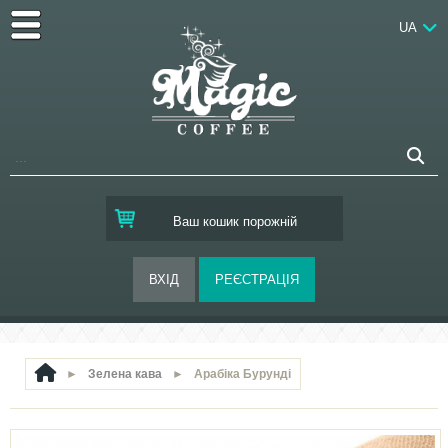
UA
Ваш кошик порожній
►
Зелена кава
►
Арабіка Бурунді