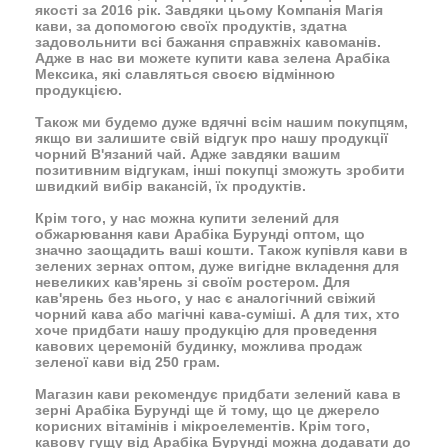
якості
за 2016 рік. Завдяки цьому Компанія Магія
кави, за допомогою своїх продуктів, здатна
задовольнити всі бажання справжніх кавоманів.
Адже в нас ви можете купити кава зелена Арабіка
Мексика, які славляться своєю відмінною
продукцією.
Також ми будемо дуже вдячні всім нашим покупцям,
якщо ви залишите свій відгук про нашу продукції
чорний В'язаний чай. Адже завдяки вашим
позитивним відгукам, інші покупці зможуть зробити
швидкий вибір вакансій, їх продуктів.
Крім того, у нас можна купити зелений для
обжарювання кави Арабіка Бурунді оптом, що
значно заощадить ваші кошти. Також купівля кави в
зелених зернах оптом, дуже вигідне вкладення для
невеликих кав'ярень зі своїм ростером. Для
кав'ярень без нього, у нас є аналогічний
свіжий
чорний кава
або магічні кава-суміші. А для тих, хто
хоче придбати нашу продукцію для проведення
кавових церемоній будинку, можлива продаж
зеленої кави від 250 грам.
Магазин кави рекомендує придбати зелений кава в
зерні Арабіка Бурунді ще й тому, що це джерело
корисних вітамінів і мікроелементів. Крім того,
кавову гущу від Арабіка Бурунді можна додавати до