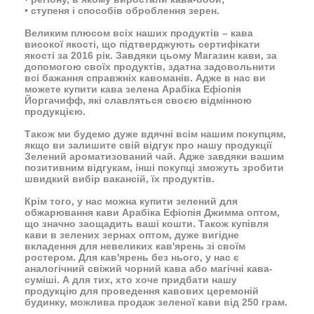
• ступеня і способів оброблення зерен.
Великим плюсом всіх наших продуктів – кава
високої якості, що підтверджують
сертифікати
якості
за 2016 рік. Завдяки цьому Магазин кави, за
допомогою своїх продуктів, здатна задовольнити
всі бажання справжніх кавоманів. Адже в нас ви
можете купити кава зелена Арабіка Ефіопія
Йоргачифф, які славляться своєю відмінною
продукцією.
Також ми будемо дуже вдячні всім нашим покупцям,
якщо ви залишите свій відгук про нашу продукції
Зелений ароматизований чай. Адже завдяки вашим
позитивним відгукам, інші покупці зможуть зробити
швидкий вибір вакансій, їх продуктів.
Крім того, у нас можна купити зелений для
обжарювання кави Арабіка Ефіопія Джимма оптом,
що значно заощадить ваші кошти. Також купівля
кави в зелених зернах оптом, дуже вигідне
вкладення для невеликих кав'ярень зі своїм
ростером. Для кав'ярень без нього, у нас є
аналогічний
свіжий чорний кава
або магічні кава-
суміші. А для тих, хто хоче придбати нашу
продукцію для проведення кавових церемоній
будинку, можлива продаж зеленої кави від 250 грам.