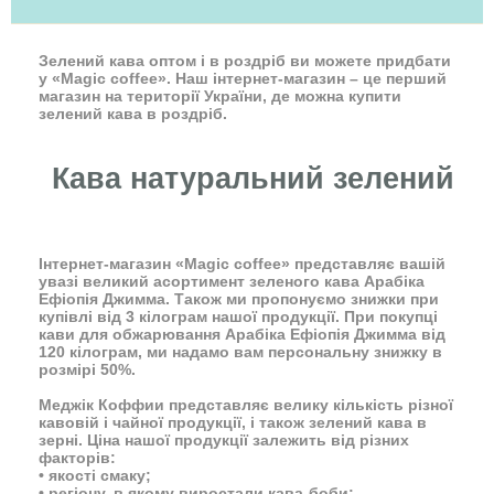
Зелений кава оптом і в роздріб ви можете придбати
у «Magic coffee». Наш інтернет-магазин – це перший
магазин на території України, де можна купити
зелений кава в роздріб.
Кава натуральний зелений
Інтернет-магазин «Magic coffee» представляє вашій
увазі великий асортимент зеленого кава Арабіка
Ефіопія Джимма. Також ми пропонуємо знижки при
купівлі від 3 кілограм нашої продукції. При покупці
кави для обжарювання Арабіка Ефіопія Джимма від
120 кілограм, ми надамо вам персональну знижку в
розмірі 50%.
Меджік Коффии представляє велику кількість різної
кавовій і чайної продукції, і також зелений кава в
зерні. Ціна нашої продукції залежить від різних
факторів:
• якості смаку;
• регіону, в якому виростали кава-боби;