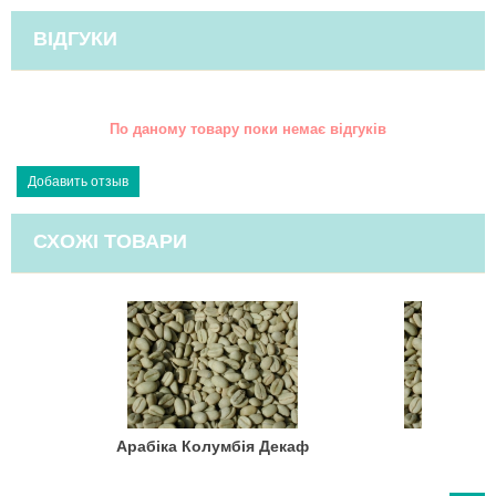
ВІДГУКИ
По даному товару поки немає відгуків
СХОЖІ ТОВАРИ
Арабіка Колумбія Декаф
Арабіка