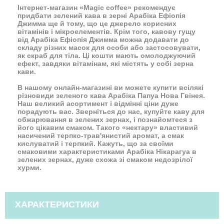
Інтернет-магазин «Magic coffee» рекомендує
придбати зелений кава в зерні Арабіка Ефіопія
Джимма ще й тому, що це джерело корисних
вітамінів і мікроелементів. Крім того, кавову гущу
від Арабіка Ефіопія Джимма можна додавати до
складу різних масок для особи або застосовувати,
як скраб для тіла. Ці кошти мають омолоджуючий
ефект, завдяки вітамінам, які містять у собі зерна
кави.
В нашому онлайн-магазині ви можете купити всілякі
різновиди зеленого кава Арабіка Папуа Нова Гвінея.
Наш великий асортимент і відмінні ціни дуже
порадують вас. Зверніться до нас, купуйте каву для
обжарювання в зелених зернах, і познайомтеся з
його цікавим смаком. Такого «нектару» властивий
насичений терпко-трав'янистий аромат, а смак
кислуватий і терпкий. Кажуть, що за своїми
смаковими характеристиками Арабіка Нікарагуа в
зелених зернах, дуже схожа зі смаком недозрілої
хурми.
ХАРАКТЕРИСТИКИ