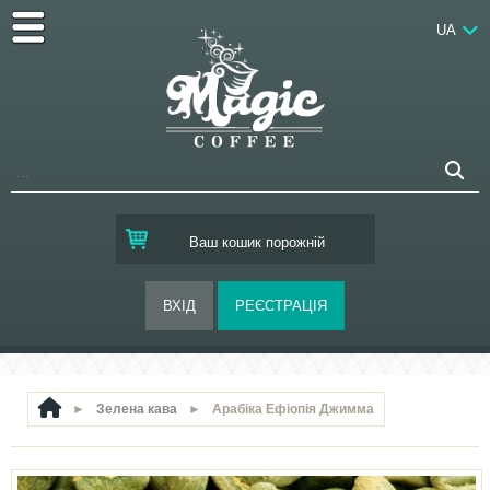
UA
Ваш кошик порожній
►
Зелена кава
►
Арабіка Ефіопія Джимма