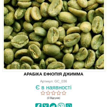
АРАБІКА ЕФІОПІЯ ДЖИММА
Артикул: GC_036
Є в наявності
(0 Відгуків)