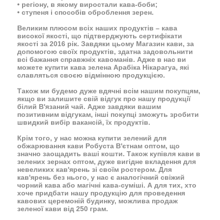
• регіону, в якому виростали кава-боби;
• ступеня і способів оброблення зерен.
Великим плюсом всіх наших продуктів – кава
високої якості, що підтверджують
сертифікати
якості
за 2016 рік. Завдяки цьому Магазин кави, за
допомогою своїх продуктів, здатна задовольнити
всі бажання справжніх кавоманів. Адже в нас ви
можете купити кава зелена Арабіка Нікарагуа, які
славляться своєю відмінною продукцією.
Також ми будемо дуже вдячні всім нашим покупцям,
якщо ви залишите свій відгук про нашу продукції
білий В'язаний чай. Адже завдяки вашим
позитивним відгукам, інші покупці зможуть зробити
швидкий вибір вакансій, їх продуктів.
Крім того, у нас можна купити зелений для
обжарювання кави Робуста В'єтнам оптом, що
значно заощадить ваші кошти. Також купівля кави в
зелених зернах оптом, дуже вигідне вкладення для
невеликих кав'ярень зі своїм ростером. Для
кав'ярень без нього, у нас є аналогічний
свіжий
чорний кава
або магічні кава-суміші. А для тих, хто
хоче придбати нашу продукцію для проведення
кавових церемоній будинку, можлива продаж
зеленої кави від 250 грам.