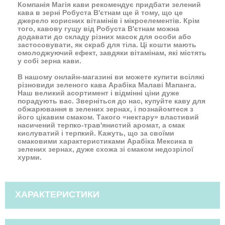
Компанія Магія кави рекомендує придбати зелений
кава в зерні Робуста В'єтнам ще й тому, що це
джерело корисних вітамінів і мікроелементів. Крім
того, кавову гущу від Робуста В'єтнам можна
додавати до складу різних масок для особи або
застосовувати, як скраб для тіла. Ці кошти мають
омолоджуючий ефект, завдяки вітамінам, які містять
у собі зерна кави.
В нашому онлайн-магазині ви можете купити всілякі
різновиди зеленого кава Арабіка Малаві Мапанга.
Наш великий асортимент і відмінні ціни дуже
порадують вас. Зверніться до нас, купуйте каву для
обжарювання в зелених зернах, і познайомтеся з
його цікавим смаком. Такого «нектару» властивий
насичений терпко-трав'янистий аромат, а смак
кислуватий і терпкий. Кажуть, що за своїми
смаковими характеристиками Арабіка Мексика в
зелених зернах, дуже схожа зі смаком недозрілої
хурми.
ХАРАКТЕРИСТИКИ