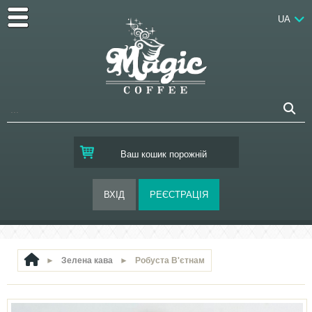
UA
Ваш кошик порожній
►
Зелена кава
►
Робуста В'єтнам