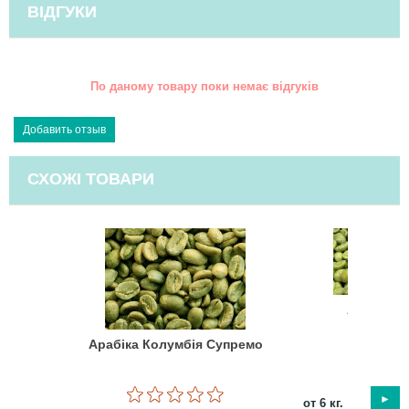
ВІДГУКИ
По даному товару поки немає відгуків
СХОЖІ ТОВАРИ
Арабіка 
Арабіка Колумбія Супремо
(0 Відг
от 6 кг.