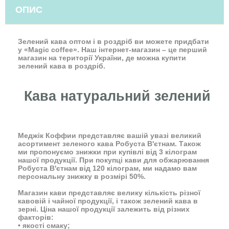
ОПИС
Зелений кава оптом і в роздріб ви можете придбати
у «Magic coffee». Наш інтернет-магазин – це перший
магазин на території України, де можна купити
зелений кава в роздріб.
Кава натуральний зелений
Меджік Коффии представляє вашій увазі великий
асортимент зеленого кава Робуста В'єтнам. Також
ми пропонуємо знижки при купівлі від 3 кілограм
нашої продукції. При покупці кави для обжарювання
Робуста В'єтнам від 120 кілограм, ми надамо вам
персональну знижку в розмірі 50%.
Магазин кави представляє велику кількість різної
кавовій і чайної продукції, і також зелений кава в
зерні. Ціна нашої продукції залежить від різних
факторів:
• якості смаку;