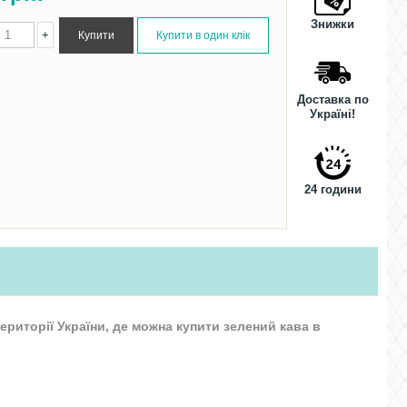
Знижки
+
Доставка по
Україні!
24 години
ериторії України, де можна купити зелений кава в