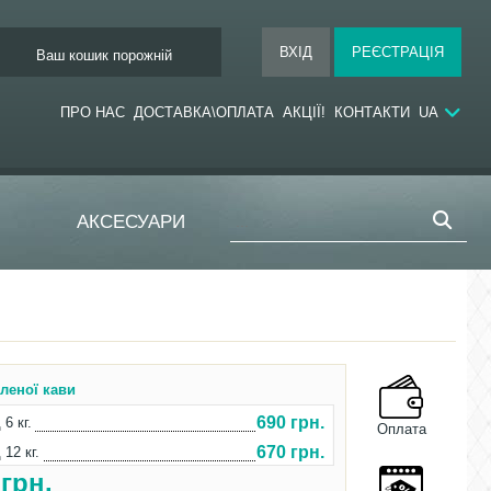
Ваш кошик порожній
ПРО НАС
ДОСТАВКА\ОПЛАТА
АКЦІЇ!
КОНТАКТИ
UA
АКСЕСУАРИ
еленої кави
690 грн.
 6 кг.
Оплата
670 грн.
 12 кг.
0
грн.