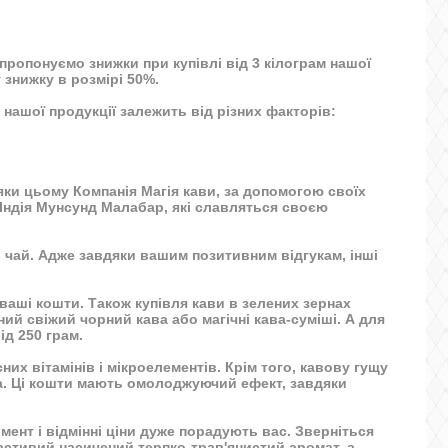
пропонуємо знижки при купівлі від 3 кілограм нашої
 знижку в розмірі 50%.
а нашої продукції залежить від різних факторів:
дяки цьому Компанія Магія кави, за допомогою своїх
 Індія Мунсунд Малабар, які славляться своєю
й чай. Адже завдяки вашим позитивним відгукам, інші
ваші кошти. Також купівля кави в зелених зернах
чний
свіжий чорний кава
або магічні кава-суміші. А для
д 250 грам.
х вітамінів і мікроелементів. Крім того, кавову гущу
ла. Ці кошти мають омолоджуючий ефект, завдяки
ент і відмінні ціни дуже порадують вас. Зверніться
ластивий насичений терпко-трав'янистий аромат, а