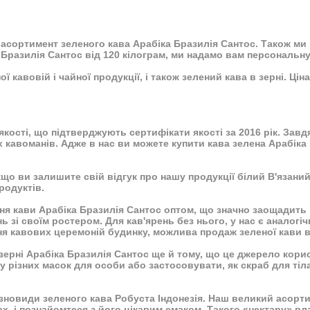
асортимент зеленого кава Арабіка Бразилія Сантос. Також ми 
Бразилія Сантос від 120 кілограм, ми надамо вам персональну
ї кавовій і чайної продукції, і також зелений кава в зерні. Цін
 якості, що підтверджують
сертифікати якості
за 2016 рік. Зав
х кавоманів. Адже в нас ви можете купити кава зелена Арабіка
що ви залишите свій відгук про нашу продукції білий В'язани
родуктів.
ня кави Арабіка Бразилія Сантос оптом, що значно заощадить 
ь зі своїм ростером. Для кав'ярень без нього, у нас є аналогі
я кавових церемоній будинку, можлива продаж зеленої кави ві
рні Арабіка Бразилія Сантос ще й тому, що це джерело корисни
у різних масок для особи або застосовувати, як скраб для ті
зновиди зеленого кава Робуста Індонезія. Наш великий асортим
х, і познайомтеся з його цікавим смаком. Такого «нектару» в