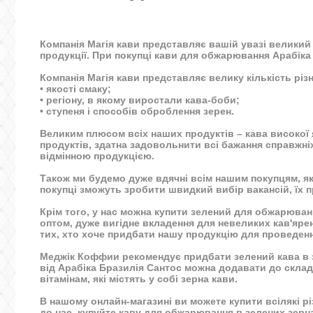
Компанія Магія кави представляє вашій увазі великий 
продукції. При покупці кави для обжарювання Арабіка 
Компанія Магія кави представляє велику кількість різно
• якості смаку;
• регіону, в якому виростали кава-боби;
• ступеня і способів оброблення зерен.
Великим плюсом всіх наших продуктів – кава високої
продуктів, здатна задовольнити всі бажання справжні
відмінною продукцією.
Також ми будемо дуже вдячні всім нашим покупцям, як
покупці зможуть зробити швидкий вибір вакансій, їх п
Крім того, у нас можна купити зелений для обжарюван
оптом, дуже вигідне вкладення для невеликих кав'ярен
тих, хто хоче придбати нашу продукцію для проведенн
Меджік Коффии рекомендує придбати зелений кава в зе
від Арабіка Бразилія Сантос можна додавати до склад
вітамінам, які містять у собі зерна кави.
В нашому онлайн-магазині ви можете купити всілякі рі
до нас, купуйте каву для обжарювання в зелених зерна