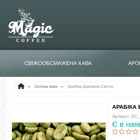
СВІЖООБСМАЖЕНА КАВА
АРО
►
Зелена кава
►
Арабіка Бразилія Сантос
АРАБІКА
Артикул: GC
Є в ная