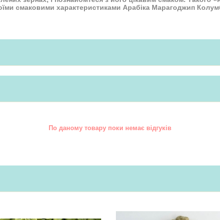
своїми смаковими характеристиками Арабіка Марагоджип Колумб
По даному товару поки немає відгуків