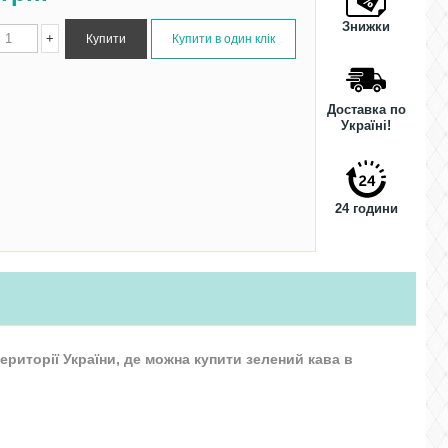
Знижки
+
Доставка по
Україні!
24 години
ериторії України, де можна купити зелений кава в