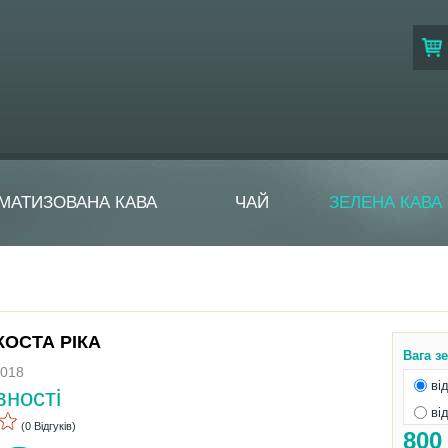
МАТИЗОВАНА КАВА
ЧАЙ
ЗЕЛЕНА КАВА
КОСТА РІКА
Вага з
_018
від
вності
від
(0 Відгуків)
80