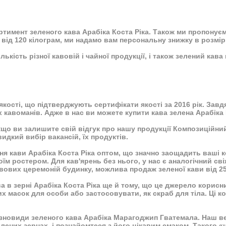
имент зеленого кава Арабіка Коста Ріка. Також ми пропонуємо 
від 120 кілограм, ми надамо вам персональну знижку в розмір
ькість різної кавовій і чайної продукції, і також зелений кава 
 якості, що підтверджують
сертифікати якості
за 2016 рік. Зав
 кавоманів. Адже в нас ви можете купити кава зелена Арабіка
що ви залишите свій відгук про нашу продукції Композиційни
идкий вибір вакансій, їх продуктів.
ня кави Арабіка Коста Ріка оптом, що значно заощадить ваші к
оїм ростером. Для кав'ярень без нього, у нас є аналогічний
сві
вових церемоній будинку, можлива продаж зеленої кави від 25
 в зерні Арабіка Коста Ріка ще й тому, що це джерело корисних
их масок для особи або застосовувати, як скраб для тіла. Ці
ізновиди зеленого кава Арабіка Марагоджип Гватемала. Наш ве
елених зернах, і познайомтеся з його цікавим смаком. Такого 