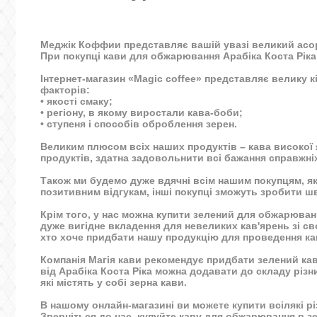
Меджік Коффии представляє вашій увазі великий асорт
При покупці кави для обжарювання Арабіка Коста Ріка 
Інтернет-магазин «Magic coffee» представляє велику кіл
факторів:
• якості смаку;
• регіону, в якому виростали кава-боби;
• ступеня і способів оброблення зерен.
Великим плюсом всіх наших продуктів – кава високої
продуктів, здатна задовольнити всі бажання справжніх
Також ми будемо дуже вдячні всім нашим покупцям, як
позитивним відгукам, інші покупці зможуть зробити шв
Крім того, у нас можна купити зелений для обжарюван
дуже вигідне вкладення для невеликих кав'ярень зі св
хто хоче придбати нашу продукцію для проведення ка
Компанія Магія кави рекомендує придбати зелений кава
від Арабіка Коста Ріка можна додавати до складу різн
які містять у собі зерна кави.
В нашому онлайн-магазині ви можете купити всілякі р
Зверніться до нас, купуйте каву для обжарювання в з