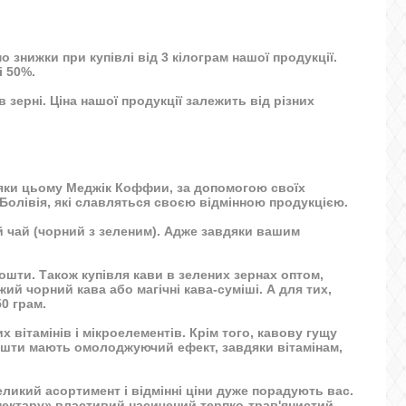
знижки при купівлі від 3 кілограм нашої продукції.
і 50%.
в зерні. Ціна нашої продукції залежить від різних
дяки цьому Меджік Коффии, за допомогою своїх
 Болівія, які славляться своєю відмінною продукцією.
й чай (чорний з зеленим). Адже завдяки вашим
ошти. Також купівля кави в зелених зернах оптом,
жий чорний кава
або магічні кава-суміші. А для тих,
0 грам.
 вітамінів і мікроелементів. Крім того, кавову гущу
 кошти мають омолоджуючий ефект, завдяки вітамінам,
ликий асортимент і відмінні ціни дуже порадують вас.
«нектару» властивий насичений терпко-трав'янистий