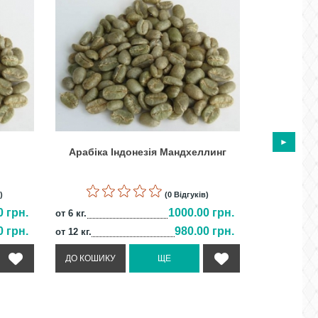
Арабіка Індонезія Мандхеллинг
Арабі
)
(0 Відгуків)
0 грн.
1000.00 грн.
от 6 кг.
от 6 кг.
0 грн.
980.00 грн.
от 12 кг.
от 12 кг.