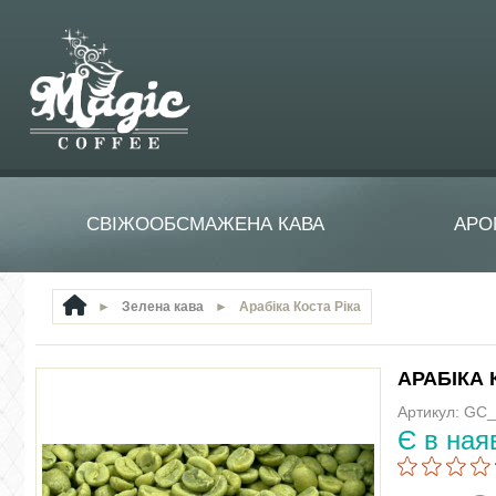
СВІЖООБСМАЖЕНА КАВА
АРО
►
Зелена кава
►
Арабіка Коста Ріка
АРАБІКА 
Артикул: GC
Є в ная