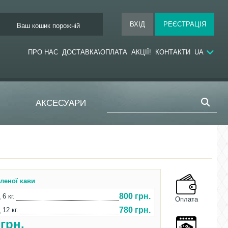
Ваш кошик порожній
ПРО НАС
ДОСТАВКА\ОПЛАТА
АКЦІЇ!
КОНТАКТИ
UA
АКСЕСУАРИ
еленої кави
800 грн.
 6 кг.
Оплата
780 грн.
 12 кг.
0
грн.