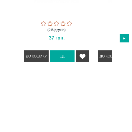
(0 Відгуків)
(0 Відг
37
грн.
77
г