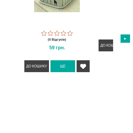
(0 Відг
88
г
(0 Відгуків)
59
грн.