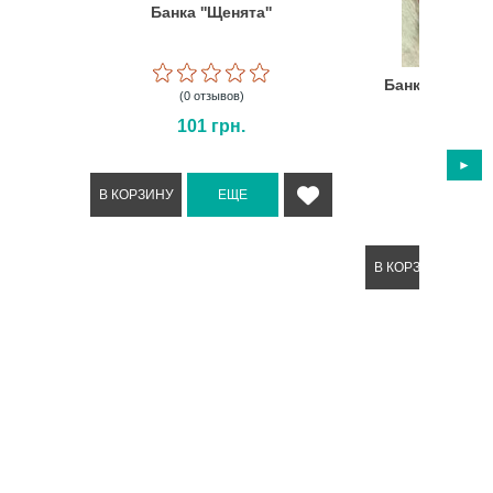
Банка ''Щенята''
Банка ''Цвето
(0 отзывов)
101
грн.
(0 отз
102