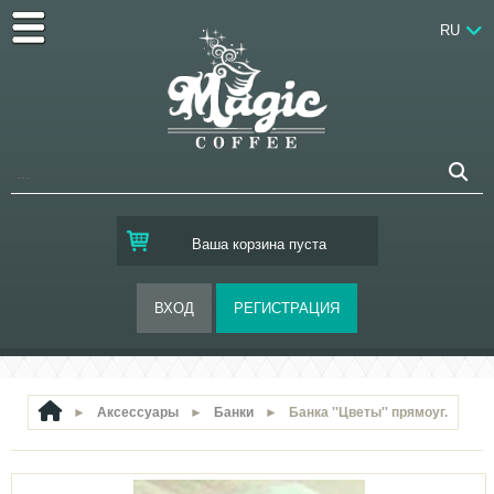
RU
Ваша корзина пуста
►
Аксессуары
►
Банки
►
Банка ''Цветы'' прямоуг.