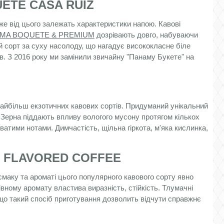
ETE CASA RUIZ
же від цього залежать характеристики напою. Кавові
NAMA BOQUETE & PREMIUM
дозрівають довго, набуваючи
й сорт за суху насолоду, що нагадує висококласне біле
в. З 2016 року ми замінили звичайну "Панаму Букете" на
 найбільш екзотичних кавових сортів. Придуманий унікальний
. Зерна піддають впливу вологого мусону протягом кількох
атими нотами. Димчастість, щільна гіркота, м'яка кислинка,
)
FLAVORED COFFEE
 смаку та ароматі цього популярного кавового сорту явно
рівному аромату властива виразність, стійкість. Тлумачні
що такий спосіб приготування дозволить відчути справжнє