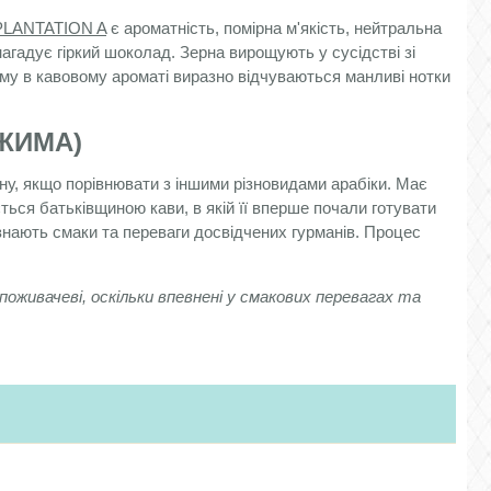
 PLANTATION A
є ароматність, помірна м'якість, нейтральна
нагадує гіркий шоколад. Зерна вирощують у сусідстві зі
тому в кавовому ароматі виразно відчуваються манливі нотки
ДЖИМА)
у, якщо порівнювати з іншими різновидами арабіки. Має
ться батьківщиною кави, в якій її вперше почали готувати
нають смаки та переваги досвідчених гурманів. Процес
поживачеві, оскільки впевнені у смакових перевагах та