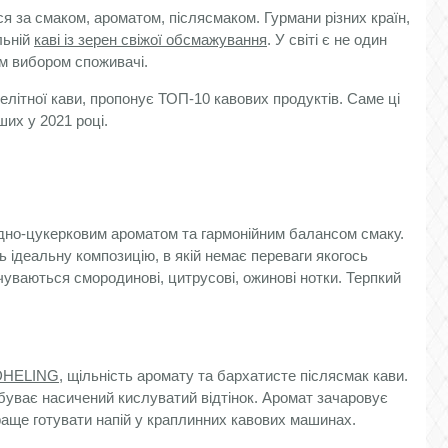
ься за смаком, ароматом, післясмаком. Гурмани різних країн,
льній
каві із зерен свіжої обсмажування
. У світі є не один
їм вибором споживачі.
 елітної кави, пропонує ТОП-10 кавових продуктів. Саме ці
их у 2021 році.
дно-цукерковим ароматом та гармонійним балансом смаку.
 ідеальну композицію, в якій немає переваги якогось
ідчуваються смородинові, цитрусові, ожинові нотки. Терпкий
NDHELING
, щільність аромату та бархатисте післясмак кави.
буває насичений кислуватий відтінок. Аромат зачаровує
аще готувати напій у краплинних кавових машинах.