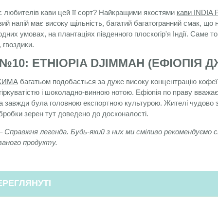
 любителів кави цей її сорт? Найкращими якостями
кави INDIA
вий напій має високу щільність, багатий багатогранний смак, що 
одних умовах, на плантаціях південного плоскогір'я Індії. Саме 
 гвоздики.
№10: ETHIOPIA DJIMMAH (ЕФІОПІЯ 
ДЖИМА
багатьом подобається за дуже високу концентрацію кофеїн
гіркуватістю і шоколадно-винною нотою. Ефіопія по праву вважає
ва завжди була головною експортною культурою. Жителі чудово з
бробки зерен тут доведено до досконалості.
 Справжня легенда. Будь-який з них ми сміливо рекомендуємо с
ваного продукту.
ЕРЕГЛЯНУТІ