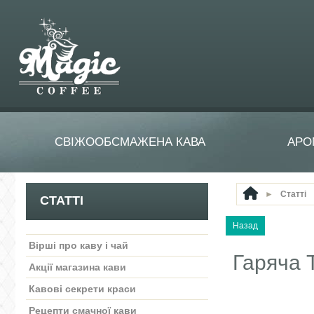
СВІЖООБСМАЖЕНА КАВА
АРО
►
Статті
СТАТТІ
Вірші про каву і чай
Гаряча 
Акції магазина кави
Кавові секрети краси
Рецепти смачної кави