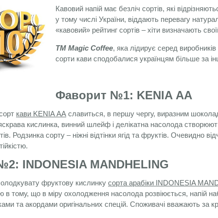
Кавовий напій має безліч сортів, які відрізняют
у тому числі України, віддають перевагу натура
«кавовий» рейтинг сортів – хіти визначають сво
ТМ Magic Coffee
, яка лідирує серед виробників
сорти кави сподобалися українцям більше за інш
Фаворит №1: KENIA АА
 сорт
кави KENIA АА
славиться, в першу чергу, виразним шокола
 яскрава кислинка, винний шлейф і делікатна насолода створюють
тів. Родзинка сорту – ніжні відтінки ягід та фруктів. Очевидно в
ійкістю.
№2: INDONESIA MANDHELING
солодкувату фруктову кислинку
сорта арабіки INDONESIA MA
 в тому, що в міру охолодження насолода розвіюється, напій на
ами та акордами оригінальних спецій. Споживачі вважають за кр