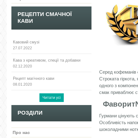
РЕЦЕПТИ СМАЧНОЇ
КАВИ
Кавовий смузі
27.07.2022
Кава з креативом, спеції та добавки
02.12.2020
Серед кофеманів
Рецепт магічного кави
Строката гіркота,
08.01.2020
одного з компонен
смак приваблює ст
Фаворит
РОЗДІЛИ
Гурмани цінують 
Особливість напою
шоколадними нотк
Про нас