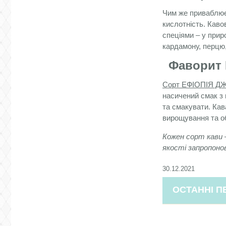
Чим же приваблює
кислотність. Каво
спеціями – у прир
кардамону, перцю,
Фаворит 
Сорт ЕФІОПІЯ 
насичений смак з 
та смакувати. Ка
вирощування та о
Кожен сорт кави –
якості запропоно
30.12.2021
ОСТАННІ П