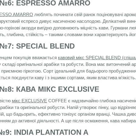
 №6: ESPRESSO AMARRO
PRESSO AMARRO
люблять починати свій ранок поціновувачі арома
фруктовий еспресо дивує насиченою насолодою. Делікатний винн
но-горіхові акорди вигідно доповнюють міцність кави. Гурмани
ть, глибина, стійкість – такими словами вони характеризують йог
 №7: SPECIAL BLEND
енцем покупців вважається
кавовий мікс SPECIAL BLEND (спіша
 складі оригінальної арабіки та робусти. Вона має витончений 
 приємною гіркотою. Сорт ідеальний для бадьорого пробудження а
ься поєднуєти каву і з іншими сортами, яким властива м'якість.
№8: КАВА МІКС EXCLUSIVE
вістю
мікс EXCLUSIVE
COFFEE є надзвичайно глибока насичені
рабіки та оригінальної робусти. Напій утворює пінку, що відріз
ій, що бадьорить, ефективно тонізує організм вранці. Чашка ди
енням до активної діяльності. А ще після осмаження, кава набира
№9: INDIA PLANTATION A