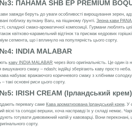
 №3: ПАНАМА SHB EP PREMIUM BOQU
 кави завжди беруть до уваги особливості вирощування зерен, ад
вані поблизу вулкану Baru, на піщаному ґрунті.
Зерна кави PA
сті, складної смако-ароматичної композиції. Гурмани люблять це
акож квітково-карамельний відтінок та присмак кедрових горішкі
ум сегмента, що і вплинуло на популярність цього сорту.
 №4: INDIA MALABAR
ають
каву INDIA MALABAR
через його оригінальність. Це один із
 вишуканого смаку – ndash; індійці зберігають каву просто неба
 кава набуває вражаючого коричневого смаку з хлібними солодкув
 – такі основні риси цього сорту.
 №5:
IRISH
CREAM
(Ірландський крем
віддають перевагу саме
Кава ароматизована Ірландський крем
. У
ий віскі та солодкі вершки, хоча насправді їх у складі немає. Ча
ують готувати дивовижний напій у кавоварці. Вони переконані, 
ригінального сорту.