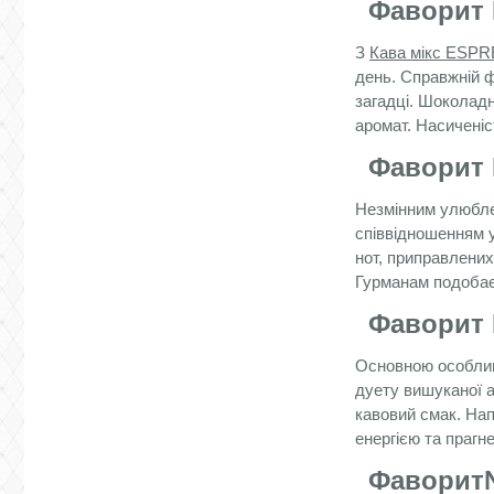
Фаворит
З
Кава мікс ES
день. Справжній 
загадці. Шоколад
аромат. Насиченіс
Фаворит
Незмінним улюбл
співвідношенням у
нот, приправлених
Гурманам подобаєт
Фаворит 
Основною особли
дуету вишуканої а
кавовий смак. Нап
енергією та прагн
Фаворит