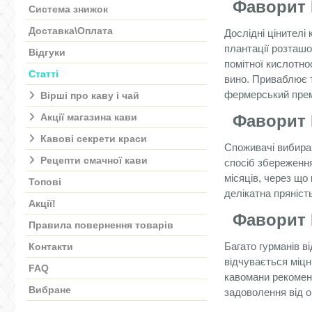
Фаворит
Система знижок
Доставка\Оплата
Дослідні цінителі
плантації розташо
Відгуки
помітної кислотно
Статті
вино. Приваблює т
фермерський премі
Вірші про каву і чай
Акції магазина кави
Фаворит
Кавові секрети краси
Споживачі вибир
Рецепти смачної кави
спосіб збереження
місяців, через що
Топові
делікатна пряність
Акції!
Фаворит
Правила повернення товарів
Багато гурманів 
Контакти
відчувається міцн
FAQ
кавомани рекоменд
Вибране
задоволення від о