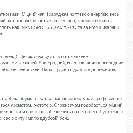
тної кави. Міцний напій заряджає життєвою енергією весь
ий відтінок відкривається поступово, залишаючи місце
 люблять наш мікс ESPRESSO AMARRO та за його шикарний
о.
л бленд)
. Це фірмова суміш з оптимальним
аромат, смак міцний, благородний, із солюванням шоколадних
бо вечірньої кави. Напій чудово підходить до десертів.
сть. Вона обумовлюється яскравим виступом професійного
няється ароматом, густотою. Споживачам подобається міцний
вовижної кави повністю забезпечить на весь день бурхливою
є свою силу і магію в
дубовій бочці
.