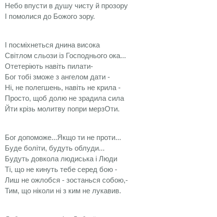
Небо впусти в душу чисту й прозору
І помолися до Божого зору.
І посміхнеться днина висока
Світлом сльози із Господнього ока...
Отетеріють навіть пилати-
Бог тобі зможе з ангелом дати -
Ні, не полегшень, навіть не крила -
Просто, щоб долю не зрадила сила
Йти крізь молитву попри мерзОти.
Бог допоможе...Якщо ти не проти...
Буде боліти, будуть облуди...
Будуть довкола людиська і Люди
Ті, що не кинуть тебе серед бою -
Лиш не ожлобся - зостанься собою,-
Тим, що ніколи ні з ким не лукавив.