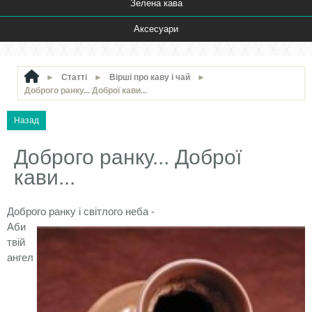
Зелена кава
Аксесуари
►
Статті
►
Вірші про каву і чай
►
Доброго ранку... Доброї кави...
Доброго ранку... Доброї
кави...
Доброго ранку і світлого неба -
Аби
твій
ангел