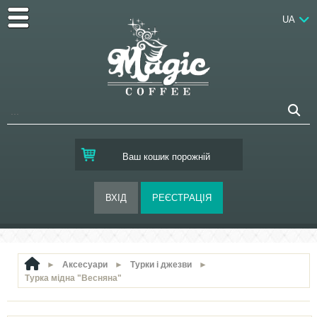
UA
Ваш кошик порожній
►
Аксесуари
►
Турки і джезви
►
Турка мідна "Весняна"