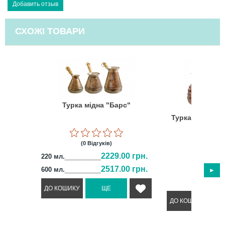
СХОЖІ ТОВАРИ
Турка мідна "Барс"
Турка мідна "Ч
(0 Відгуків)
2229.00 грн.
220 мл.
(0 Відг
2517.00 грн.
2395
600 мл.