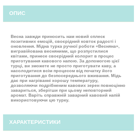
ОПИС
Весна завжди приносить нам новий сплеск
позитивних емоцій, своєрідний ковток радості і
оновлення. Мідна турка ручної роботи «Весняна»,
вигравійована весняними, що розпустилися
квітами, принесе своєрідний колорит в процес
приготування кавового напою. За допомогою цієї
турці, ви зможете не просто приготувати каву, а
насолодитися всім процесом від початку його
приготування до безпосереднього вживання. Мідь
дає при нагріванні хорошу температуру,
дозволяючи подрібненим кавових зерен повноцінно
завариться, зберігши при цьому неповторний
аромат. Варіть справжній заварний кавовий напій
використовуючи цю турку.
ХАРАКТЕРИСТИКИ