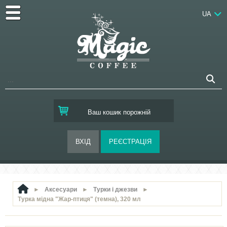
UA
Ваш кошик порожній
►
Аксесуари
►
Турки і джезви
►
Турка мідна "Жар-птиця" (темна), 320 мл