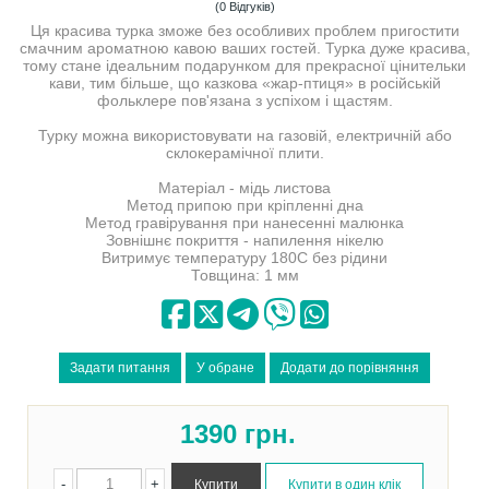
(0 Відгуків)
Ця красива турка зможе без особливих проблем пригостити
смачним ароматною кавою ваших гостей. Турка дуже красива,
тому стане ідеальним подарунком для прекрасної цінительки
кави, тим більше, що казкова «жар-птиця» в російській
фольклере пов'язана з успіхом і щастям.
Турку можна використовувати на газовій, електричній або
склокерамічної плити.
Матеріал - мідь листова
Метод припою при кріпленні дна
Метод гравірування при нанесенні малюнка
Зовнішнє покриття - напилення нікелю
Витримує температуру 180С без рідини
Товщина: 1 мм
1390
грн.
-
+