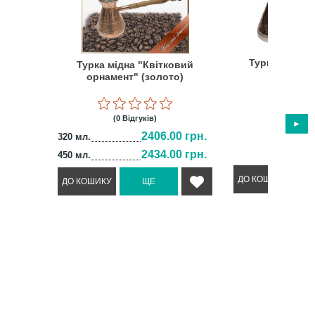
Турка мідна 
Турка мідна "Квітковий
(срібло)
орнамент" (золото)
(0 Відг
(0 Відгуків)
1390
2406.00 грн.
320 мл.
2434.00 грн.
450 мл.