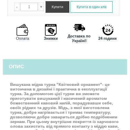
-
+
Доставка по
Оплата
Знижки
24 години
Україні!
ОПИС
Вишукана мідна турка "Квітковий орнамент"- це
витончена в дизайні і практична в експлуатації
турка. За допомогою цієї турки ви зможете
приготувати вишуканий і насичений ароматом
божественний кавовий напій, порадувавши себе,
своїх рідних та друзів. Мідь, з якої виготовлена
турка, добре нагрівається і тримає температуру,
дозволяючи добре завариться дрібно подрібненим
зернам. При цьому внутрішнє покриття із харчового
олова захистить від прямого контакту з міддю кави,