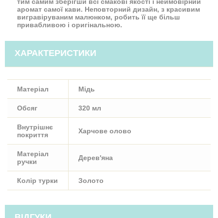
тим самим зберігши всі смакові якості і неймовірний
аромат самої кави. Неповторний дизайн, з красивим
вигравіруваним малюнком, робить її ще більш
привабливою і оригінальною.
ХАРАКТЕРИСТИКИ
Матеріал
Мідь
Обсяг
320 мл
Внутрішнє
Харчове олово
покриття
Матеріал
Дерев'яна
ручки
Колір турки
Золото
ВІДГУКИ