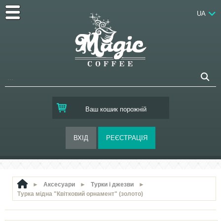
UA
Ваш кошик порожній
►
Аксесуари
►
Турки і джезви
►
Турка мідна "Квітковий орнамент" (золото)