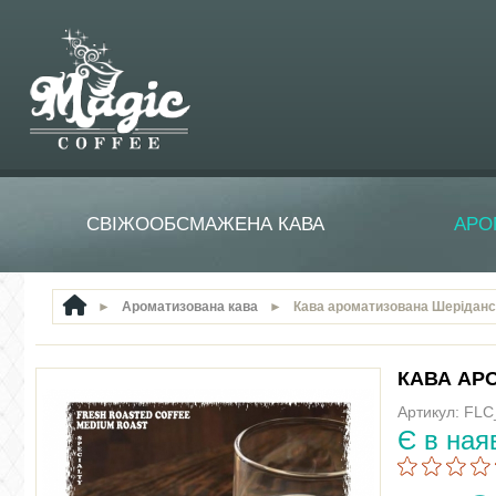
СВІЖООБСМАЖЕНА КАВА
АРО
►
Ароматизована кава
►
Кава ароматизована Шеріданс
КАВА АР
Артикул: FL
Є в ная