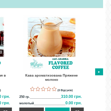
я в
Кава ароматизована Пряжене
Кава аро
молоко
)
(0 Відгуків)
0 грн.
310.00 грн.
250 гр.
250 гр.
0 грн.
0.00 грн.
молотый
молотый