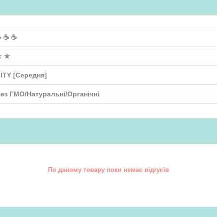
 ☕ ☕
★ ★
ITY [Середня]
ез ГМО/Натуральні/Органічні
По даному товару поки немає відгуків