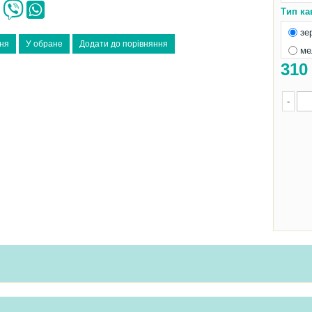
Тип ка
зе
ме
31
-