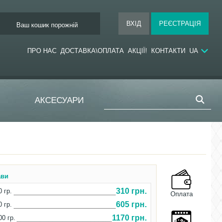
Ваш кошик порожній
ПРО НАС
ДОСТАВКА\ОПЛАТА
АКЦІЇ!
КОНТАКТИ
UA
АКСЕСУАРИ
ави
310 грн.
0 гр.
Оплата
605 грн.
0 гр.
1170 грн.
00 гр.