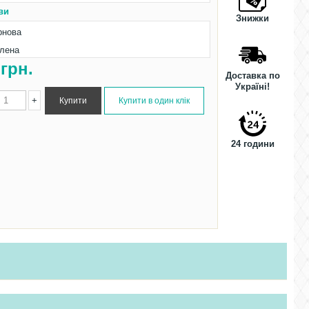
ви
Знижки
рнова
лена
0
грн.
Доставка по
Україні!
+
24 години