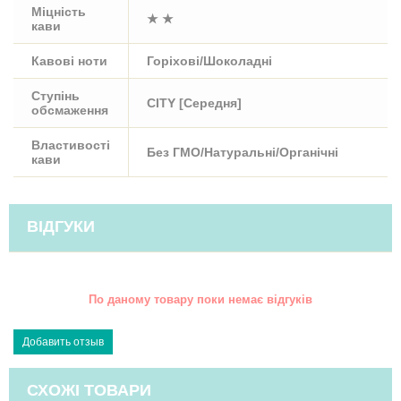
Міцність
★ ★
кави
Кавові ноти
Горіхові/Шоколадні
Ступінь
CITY [Середня]
обсмаження
Властивості
Без ГМО/Натуральні/Органічні
кави
ВІДГУКИ
По даному товару поки немає відгуків
СХОЖІ ТОВАРИ