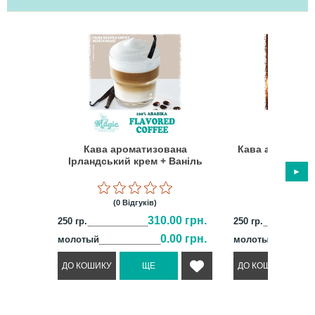
Кава ароматизована
Кава ароматиз
Ірландський крем + Ваніль
гор
(0 Відгуків)
(1 Відг
310.00 грн.
250 гр.
250 гр.
0.00 грн.
молотый
молотый