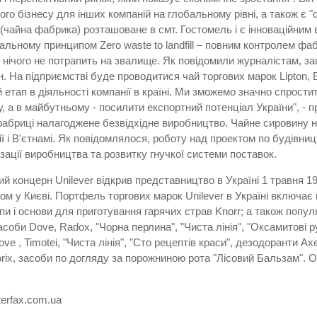
го бізнесу для інших компаній на глобальному рівні, а також є 
 (чайна фабрика) розташоване в смт. Гостомель і є інноваційним 
альному принципом Zero waste to landfill – повним контролем фаб
о нічого не потрапить на звалище. Як повідомили журналістам, за
н. На підприємстві буде проводитися чай торгових марок Lipton, 
 етап в діяльності компанії в країні. Ми зможемо значно спрост
ту, а в майбутньому - посилити експортний потенціал України", - 
абриці налагоджене безвідхідне виробництво. Чайне сировину на н
зії і В'єтнамі. Як повідомлялося, роботу над проектом по будівни
ізації виробництва та розвитку гнучкої системи поставок.
й концерн Unilever відкрив представництво в Україні 1 травня 19
м у Києві. Портфель торгових марок Unilever в Україні включає в
упи і основи для приготування гарячих страв Knorr; а також популя
засоби Dove, Radox, "Чорна перлина", "Чиста лінія", "Оксамитові р
ve , Timotei, "Чиста лінія", "Сто рецептів краси", дезодоранти Ax
orix, засоби по догляду за порожниною рота "Лісовий Бальзам". Об
terfax.com.ua