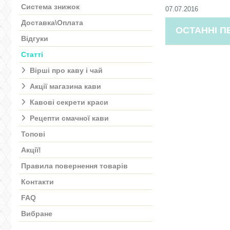
Система знижок
07.07.2016
Доставка\Оплата
ОСТАННІ П
Відгуки
Статті
Вірші про каву і чай
Акції магазина кави
Кавові секрети краси
Рецепти смачної кави
Топові
Акції!
Правила повернення товарів
Контакти
FAQ
Вибране