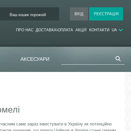
Ваш кошик порожній
ПРО НАС
ДОСТАВКА\ОПЛАТА
АКЦІЇ!
КОНТАКТИ
UA
АКСЕСУАРИ
омелі
часним саме зараз інвестувати в Україну як потенційно
акож зазначив, що прихід Unilever в Україні стане гарним