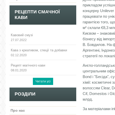
прикладом успішно
концерну Unilever
РЕЦЕПТИ СМАЧНОЇ
працювати по унік
КАВИ
гарантією того, щ
м² склали €8,3 мл
Києвом – знаковий
Кавовий смузі
бізнесу від імпор
27.07.2022
В. Бовдилов. На ф
Аргентині, Індоне
Кава з креативом, спеції та добавки
02.12.2020
стратегії по локал
Англо-голландськи
Рецепт магічного кави
08.01.2020
центральним офісо
Bond і "Бесіда", с
хімії: косметичні 
волоссям Clear, Do
РОЗДІЛИ
Cif, Domestos і Gl
млрд.
За матеріалами in
Про нас