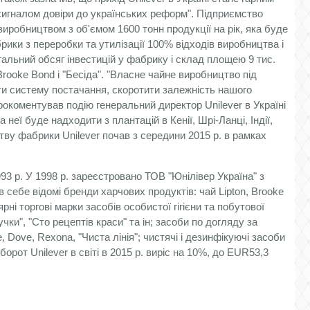
"сигналом довіри до українських реформ". Підприємство
виробництвом з об'ємом 1600 тонн продукції на рік, яка буде
рики з переробки та утилізації 100% відходів виробництва і
гальний обсяг інвестицій у фабрику і склад площею 9 тис.
Brooke Bond і "Бесіда". "Власне чайне виробництво під
ити систему постачання, скоротити залежність нашого
прокоментував подію генеральний директор Unilever в Україні
еї буде надходити з плантацій в Кенії, Шрі-Ланці, Індії,
цтву фабрики Unilever почав з середини 2015 р. в рамках
93 р. У 1998 р. зареєстровано ТОВ "Юнілівер Україна" з
 себе відомі бренди харчових продуктів: чай Lipton, Brooke
рні торгові марки засобів особистої гігієни та побутової
учки", "Сто рецептів краси" та ін; засоби по догляду за
e, Dove, Rexona, "Чиста лінія"; чистячі і дезинфікуючі засоби
орот Unilever в світі в 2015 р. виріс на 10%, до EUR53,3