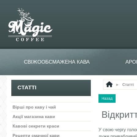
СВІЖООБСМАЖЕНА КАВА
АРО
►
Статті
СТАТТІ
Вірші про каву і чай
Відкрит
Акції магазина кави
Кавові секрети краси
У свою чергу голо
Рецепти смачної кави
дуже привабливий 