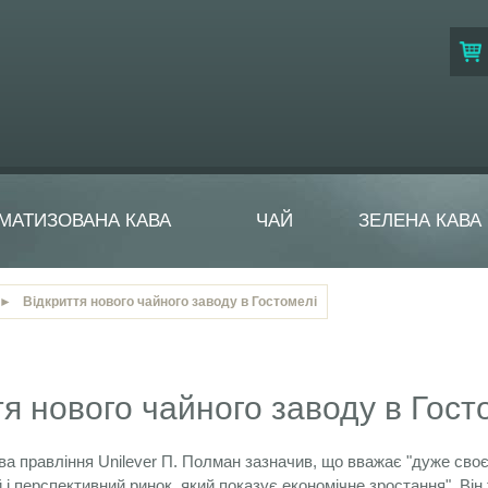
МАТИЗОВАНА КАВА
ЧАЙ
ЗЕЛЕНА КАВА
►
Відкриття нового чайного заводу в Гостомелі
тя нового чайного заводу в Гост
ва правління Unilever П. Полман зазначив, що вважає "дуже своє
і перспективний ринок, який показує економічне зростання". Він т