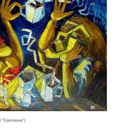
й "Кавомани")