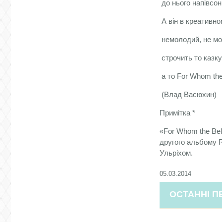
до нього напівсо
А він в креативном
немолодий, не мод
строчить то казку 
а то For Whom the 
(Влад Васюхин)
Примітка *
«For Whom the Bell
другого альбому 
Ульріхом.
05.03.2014
ОСТАННІ П