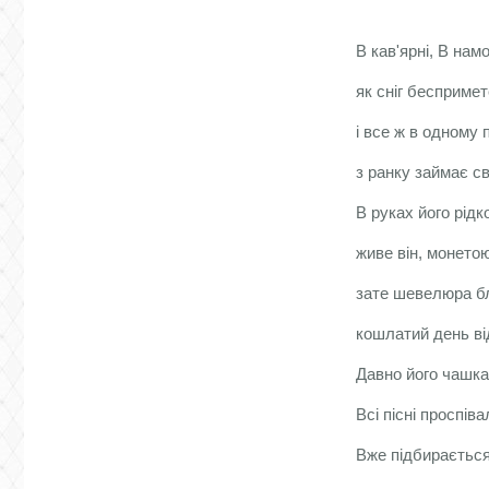
В кав'ярні, В нам
як сніг беспримет
і все ж в одному 
з ранку займає сві
В руках його рідк
живе він, монето
зате шевелюра б
кошлатий день ві
Давно його чашка
Всі пісні проспів
Вже підбирається