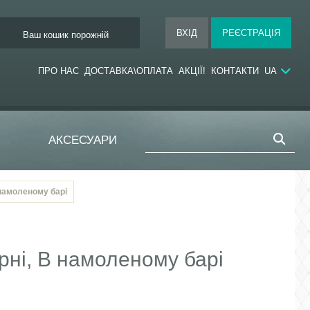
Ваш кошик порожній
ПРО НАС
ДОСТАВКА\ОПЛАТА
АКЦІЇ!
КОНТАКТИ
UA
АКСЕСУАРИ
В намоленому барі
ярні, В намоленому барі