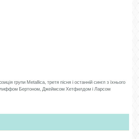
иція групи Metallica, третя пісня і останній сингл з їхнього
на Клиффом Бертоном, Джеймсом Хетфилдом і Ларсом