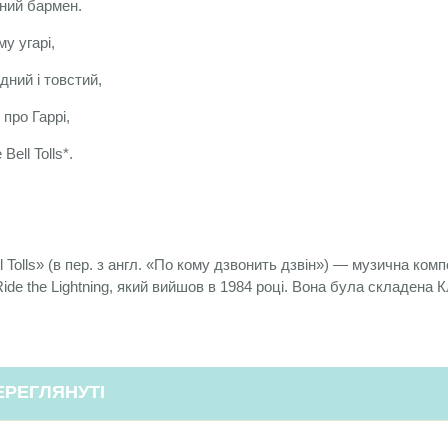
нний бармен.
у угарі,
ний і товстий,
про Гаррі,
Bell Tolls*.
 Tolls» (в пер. з англ. «По кому дзвонить дзвін») — музична композ
Ride the Lightning, який вийшов в 1984 році. Вона була складе
ЕРЕГЛЯНУТІ