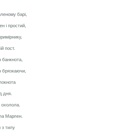
оленому барі,
ен і простий,
примірнику,
й пост.
о банкнота,
ю брязкаючи,
локнота
д дня.
 охолола.
ала Марлен.
 з тилу