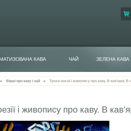
МАТИЗОВАНА КАВА
ЧАЙ
ЗЕЛЕНА КАВА
►
Вірші про каву і чай
►
Трохи поезії і живопису про каву. В кав'ярні, 
езії і живопису про каву. В кав'