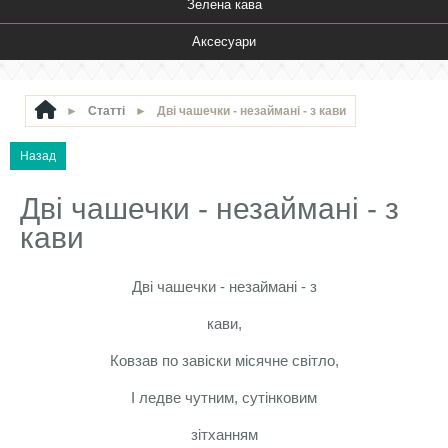
Зелена кава
Аксесуари
►
Статті
►
Дві чашечки - незаймані - з кави
Дві чашечки - незаймані - з
кави
Дві чашечки - незаймані - з
кави,
Ковзав по завіски місячне світло,
І ледве чутним, сутінковим
зітханням