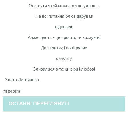
Осягнути який можна лише удвох…
На всі питання блюз дарував
відповіді,
Адже щастя - це просто, ти зрозумій!
Два тонких і повітряних
силуету
Зливалися в танці віри і любові
Злата Литвинова
29.04.2016
ОСТАННІ ПЕРЕГЛЯНУТІ