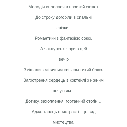
Мелодія вплелася в простий сюжет.
До строку догоріли в спальні
свічки -
Романтики з фантазією союз.
А чаклунські чари в цей
вечір
Змішали з місячним світлом тихий блюз.
Загострення сердець в коктейлі з ніжним
почуттям –
Дотику, захоплення, гортанний стогін…
Адже танець пристрасті - це вид
мистецтва,