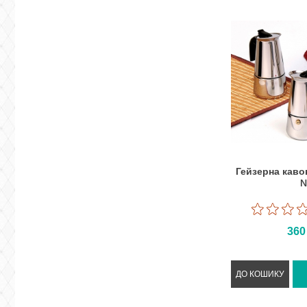
Гейзерна каво
36