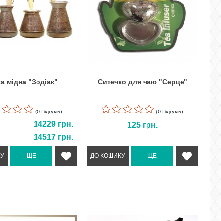
а мідна "Зодіак"
Ситечко для чаю "Серце"
(0 Відгуків)
(0 Відгуків)
14229 грн.
125
грн.
14517 грн.