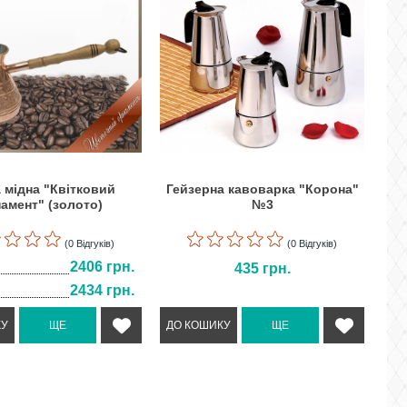
 мідна "Квітковий
Гейзерна кавоварка "Корона"
амент" (золото)
№3
(0 Відгуків)
(0 Відгуків)
2406 грн.
435
грн.
2434 грн.