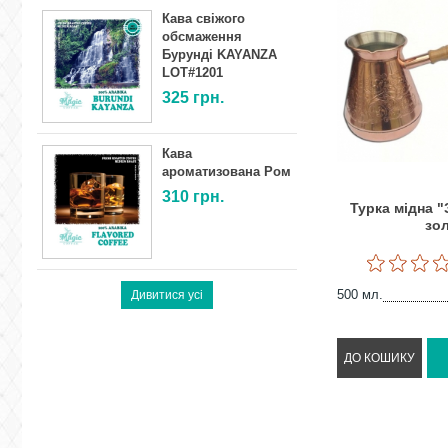
Кава свіжого
обсмаження
Бурунді KAYANZA
LOT#1201
325
грн.
Кава
ароматизована Ром
310
грн.
Турка мідна "
зо
500 мл.