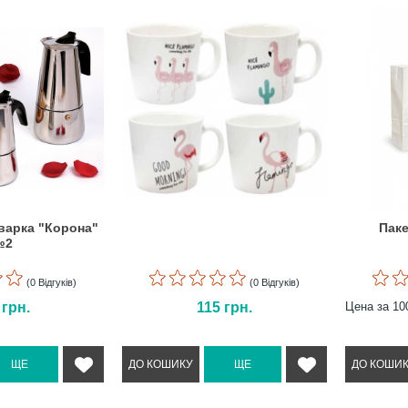
варка "Корона"
Паке
№2
(0 Відгуків)
(0 Відгуків)
0
грн.
115
грн.
Цена за 10