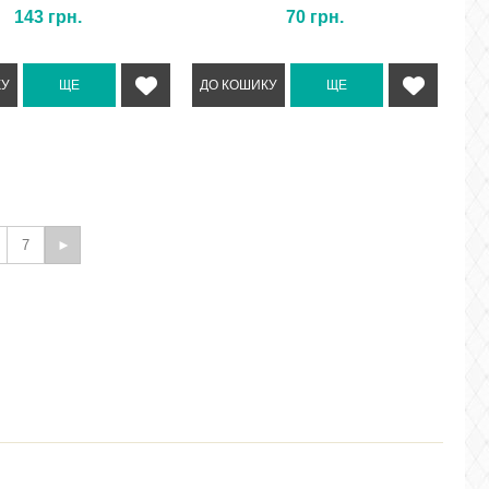
143
грн.
70
грн.
7