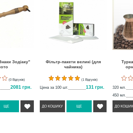
Знаки Зодіаку"
Фільтр-пакети великі (для
Турка
лото
чайника)
орн
(0 Відгуків)
(1 Відгуків)
2081 грн.
131 грн.
Цена за 100 шт.
320 мл.
450 мл.