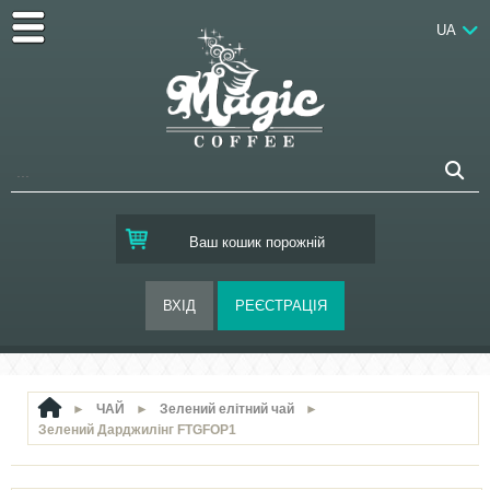
UA
Ваш кошик порожній
►
ЧАЙ
►
Зелений елітний чай
►
Зелений Дарджилінг FTGFOP1