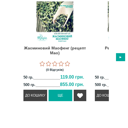
Жасминовий Маофенг (рецепт
Рецепт Мао
Мао)
(0 Відгуків)
(5 Відг
119.00 грн.
50 гр.
50 гр.
855.00 грн.
500 гр.
500 гр.