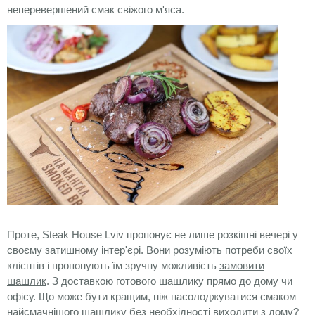
неперевершений смак свіжого м'яса.
Проте, Steak House Lviv пропонує не лише розкішні вечері у
своєму затишному інтер'єрі. Вони розуміють потреби своїх
клієнтів і пропонують їм зручну можливість
замовити
шашлик
. З доставкою готового шашлику прямо до дому чи
офісу. Що може бути кращим, ніж насолоджуватися смаком
найсмачнішого шашлику без необхідності виходити з дому?