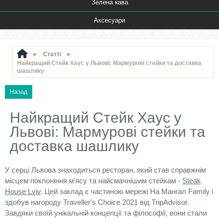
Зелена кава
Аксесуари
►
Статті
►
Найкращий Стейк Хаус у Львові: Мармурові стейки та доставка
шашлику
Найкращий Стейк Хаус у
Львові: Мармурові стейки та
доставка шашлику
У серці Львова знаходиться ресторан, який став справжнім
місцем поклоніння м'ясу та найсмачнішим стейкам -
Steak
House Lviv
. Цей заклад є частиною мережі На Мангал Family і
здобув нагороду Traveller's Choice 2021 від TripAdvisor.
Завдяки своїй унікальній концепції та філософії, вони стали