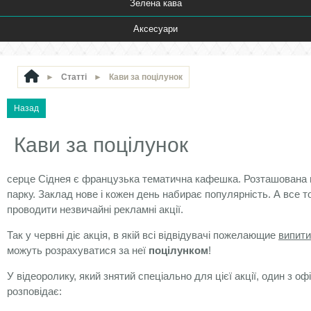
Зелена кава
Аксесуари
►
Статті
►
Кави за поцілунок
Кави за поцілунок
серце Сіднея є французька тематична кафешка. Розташована в
парку. Заклад нове і кожен день набирає популярність. А все 
проводити незвичайні рекламні акції.
Так у червні діє акція, в якій всі відвідувачі пожелающие
випити
можуть розрахуватися за неї
поцілунком
!
У відеоролику, який знятий спеціально для цієї акції, один з оф
розповідає: