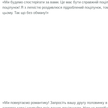
«Ми будемо спостерігати за вами. Це має бути справжній поціл
поцілунок! Я з легкістю роздивлюся підроблений поцілунок, то
цьому. Так що без обману!»
«Ми повертаємо романтику! Запросіть вашу другу половинку в 
замовте кави і здивуйте всіх ваших поцілунком. Нам не потрібні