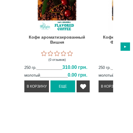
Кофе ароматизированный
Кофе аромат
Вишня
Французск
(0 отзывов)
(2 отз
310.00 грн.
250 гр.
250 гр.
0.00 грн.
молотый
молотый