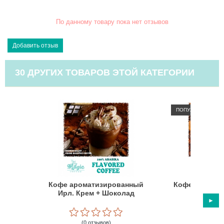
По данному товару пока нет отзывов
30 ДРУГИХ ТОВАРОВ ЭТОЙ КАТЕГОРИИ
ПОПУЛЯРНЫЙ
Кофе ароматизированный
Кофе аромат
Ирл. Крем + Шоколад
Виш
(0 отзывов)
(0 отз