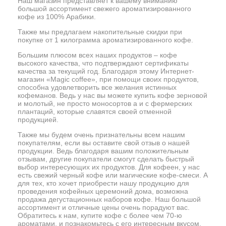
Наш магазин представляет к вашему вниманию
большой ассортимент свежего ароматизированного
кофе из 100% Арабики.
Также мы предлагаем накопительные скидки при
покупке от 1 килограмма ароматизированного кофе.
Большим плюсом всех наших продуктов – кофе
высокого качества, что подтверждают сертификаты
качества за текущий год. Благодаря этому Интернет-
магазин «Magic coffee», при помощи своих продуктов,
способна удовлетворить все желания истинных
кофеманов. Ведь у нас вы можете купить кофе зерновой
и молотый, не просто моносортов а и с фермерских
плантаций, которые славятся своей отменной
продукцией.
Также мы будем очень признательны всем нашим
покупателям, если вы оставите свой отзыв о нашей
продукции. Ведь благодаря вашим положительным
отзывам, другие покупатели смогут сделать быстрый
выбор интересующих их продуктов. Для кофеен, у нас
есть свежий черный кофе или магические кофе-смеси. А
для тех, кто хочет приобрести нашу продукцию для
проведения кофейных церемоний дома, возможна
продажа дегустационных наборов кофе. Наш большой
ассортимент и отличные цены очень порадуют вас.
Обратитесь к нам, купите кофе с более чем 70-ю
ароматами, и познакомьтесь с его интересным вкусом.