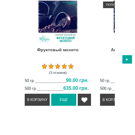
ПОПУЛЯРНЫЙ
Фруктовый мохито
Апельсино
(3 отзывов)
(6 отз
90.00 грн.
50 гр.
50 гр.
635.00 грн.
500 гр.
500 гр.