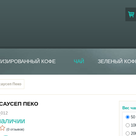
ТИЗИРОВАННЫЙ КОФЕ
ЧАЙ
ЗЕЛЕНЫЙ КОФ
саусеп Пеко
САУСЕП ПЕКО
Вес ча
_012
50 
наличии
10
(0 отзывов)
20