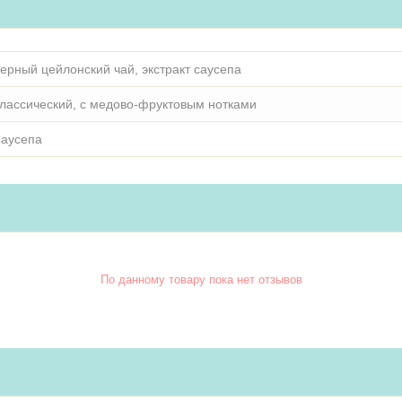
ерный цейлонский чай, экстракт саусепа
лассический, с медово-фруктовым нотками
аусепа
По данному товару пока нет отзывов