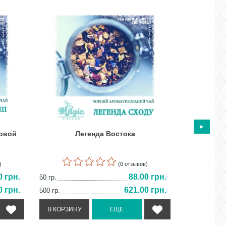
товой
Легенда Востока
Земляни
)
(0 отзывов)
0 грн.
88.00 грн.
50 гр.
50 гр.
0 грн.
621.00 грн.
500 гр.
500 гр.