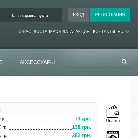
Ваша корзина пуста
О НАС
ДОСТАВКА\ОПЛАТА
АКЦИЯ!
КОНТАКТЫ
RU
Е
АКСЕССУАРЫ
я
73 грн.
гр.
Оплата
138 грн.
0 гр.
282 грн.
0 гр.