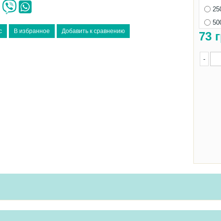
25
50
73
г
-