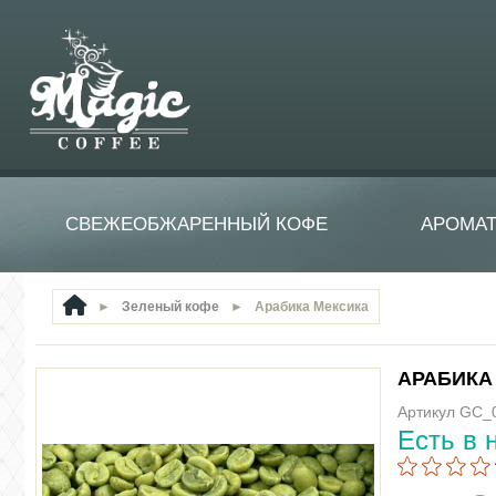
СВЕЖЕОБЖАРЕННЫЙ КОФЕ
АРОМА
►
Зеленый кофе
►
Арабика Мексика
АРАБИКА
Артикул GC_
Есть в 