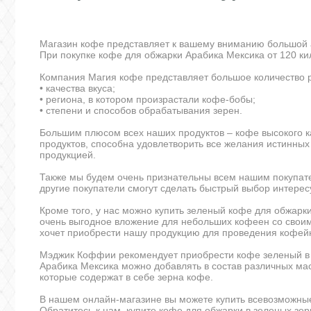
Магазин кофе представляет к вашему вниманию большой а
При покупке кофе для обжарки Арабика Мексика от 120 к
Компания Магия кофе представляет большое количество р
• качества вкуса;
• региона, в котором произрастали кофе-бобы;
• степени и способов обрабатывания зерен.
Большим плюсом всех наших продуктов – кофе высокого к
продуктов, способна удовлетворить все желания истинны
продукцией.
Также мы будем очень признательны всем нашим покупате
другие покупатели смогут сделать быстрый выбор интерес
Кроме того, у нас можно купить зеленый кофе для обжарк
очень выгодное вложение для небольших кофеен со своим
хочет приобрести нашу продукцию для проведения кофей
Мэджик Коффии рекомендует приобрести кофе зеленый в з
Арабика Мексика можно добавлять в состав различных ма
которые содержат в себе зерна кофе.
В нашем онлайн-магазине вы можете купить всевозможные
Обратитесь к нам, купите кофе для обжарки в зеленых зе