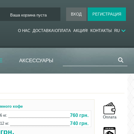
Ваша корзина пуста
О НАС
ДОСТАВКА\ОПЛАТА
АКЦИЯ!
КОНТАКТЫ
RU
Е
АКСЕССУАРЫ
леного кофе
760 грн.
6 кг.
Оплата
740 грн.
12 кг.
0
грн.