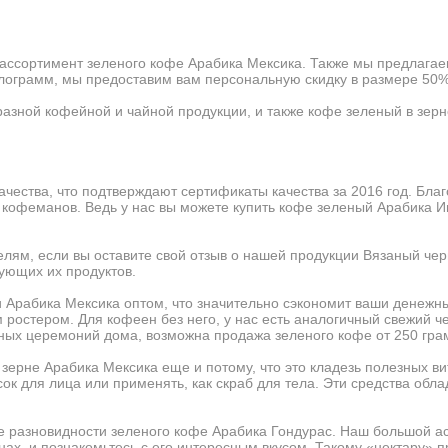
ссортимент зеленого кофе Арабика Мексика. Также мы предлагаем
илограмм, мы предоставим вам персональную скидку в размере 50%
азной кофейной и чайной продукции, и также кофе зеленый в зерн
ачества, что подтверждают
сертификаты качества
за 2016 год. Бла
х кофеманов. Ведь у нас вы можете купить кофе зеленый Арабика 
лям, если вы оставите свой отзыв о нашей продукции Вязаный че
ующих их продуктов.
и Арабика Мексика оптом, что значительно сэкономит ваши денежны
 ростером. Для кофеен без него, у нас есть аналогичный
свежий ч
ных церемоний дома, возможна продажа зеленого кофе от 250 гра
ерне Арабика Мексика еще и потому, что это кладезь полезных ви
сок для лица или применять, как скраб для тела. Эти средства о
 разновидности зеленого кофе Арабика Гондурас. Наш большой ас
рнах, и познакомьтесь с его интересным вкусом. Такому «нектару»