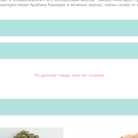
арактеристикам Арабика Камерун в зеленых зернах, очень схожа со
По данному товару пока нет отзывов