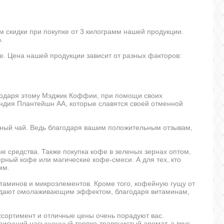
 скидки при покупке от 3 килограмм нашей продукции.
.
е. Цена нашей продукции зависит от разных факторов:
годаря этому Мэджик Коффии, при помощи своих
Индия Плантейшн АА, которые славятся своей отменной
рный чай. Ведь благодаря вашим положительным отзывам,
е средства. Также покупка кофе в зеленых зернах оптом,
ерный кофе
или магические кофе-смеси. А для тех, кто
мм.
таминов и микроэлементов. Кроме того, кофейную гущу от
бладают омолаживающим эффектом, благодаря витаминам,
сортимент и отличные цены очень порадуют вас.
 присущий насыщенный терпко-травянистый аромат, а вкус