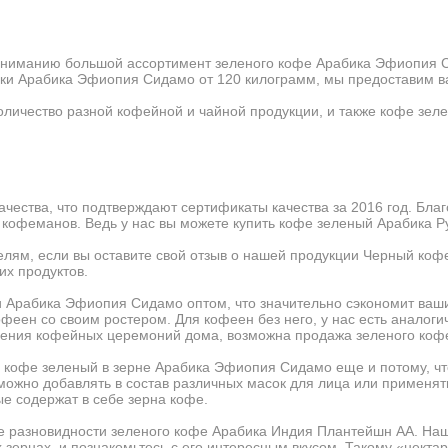
 вниманию большой ассортимент зеленого кофе Арабика Эфиопия С
рки Арабика Эфиопия Сидамо от 120 килограмм, мы предоставим в
оличество разной кофейной и чайной продукции, и также кофе зеле
ачества, что подтверждают
сертификаты качества
за 2016 год. Бла
 кофеманов. Ведь у нас вы можете купить кофе зеленый Арабика Р
лям, если вы оставите свой отзыв о нашей продукции Черный коф
их продуктов.
и Арабика Эфиопия Сидамо оптом, что значительно сэкономит ваш
феен со своим ростером. Для кофеен без него, у нас есть аналог
едения кофейных церемоний дома, возможна продажа зеленого кофе
и кофе зеленый в зерне Арабика Эфиопия Сидамо еще и потому, чт
жно добавлять в состав различных масок для лица или применять,
 содержат в себе зерна кофе.
е разновидности зеленого кофе Арабика Индия Плантейшн АА. На
ых зернах, и познакомьтесь с его интересным вкусом. Такому «нек