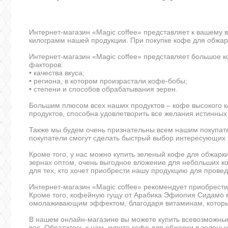
Интернет-магазин «Magic coffee» представляет к вашему
килограмм нашей продукции. При покупке кофе для обжа
Интернет-магазин «Magic coffee» представляет большое к
факторов:
• качества вкуса;
• региона, в котором произрастали кофе-бобы;
• степени и способов обрабатывания зерен.
Большим плюсом всех наших продуктов – кофе высокого к
продуктов, способна удовлетворить все желания истинных
Также мы будем очень признательны всем нашим покупате
покупатели смогут сделать быстрый выбор интересующих 
Кроме того, у нас можно купить зеленый кофе для обжарк
зернах оптом, очень выгодное вложение для небольших ко
для тех, кто хочет приобрести нашу продукцию для пров
Интернет-магазин «Magic coffee» рекомендует приобрест
Кроме того, кофейную гущу от Арабика Эфиопия Сидамо мо
омолаживающим эффектом, благодаря витаминам, которые
В нашем онлайн-магазине вы можете купить всевозможны
вас. Обратитесь к нам, купите кофе для обжарки в зелен