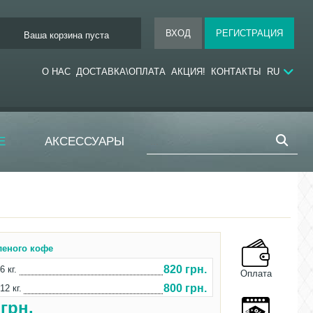
Ваша корзина пуста
О НАС
ДОСТАВКА\ОПЛАТА
АКЦИЯ!
КОНТАКТЫ
RU
Е
АКСЕССУАРЫ
леного кофе
820 грн.
6 кг.
Оплата
800 грн.
12 кг.
0
грн.