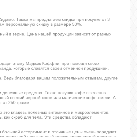
идамо. Также мы предлагаем скидки при покупке от 3
ам персональную скидку в размере 50%.
ный в зерне. Цена нашей продукции зависит от разных
годаря этому Мэджик Коффии, при помощи своих
уанда, которые славятся своей отменной продукцией.
е. Ведь благодаря вашим положительным отзывам, другие
и денежные средства. Также покупка кофе в зеленых
ичный
свежий черный кофе
или магические кофе-смеси. А
 от 250 грамм.
о это кладезь полезных витаминов и микроэлементов.
 как скраб для тела. Эти средства обладают
ш большой ассортимент и отличные цены очень порадуют
тару» присущий насыщенный терпко-травянистый аромат, а