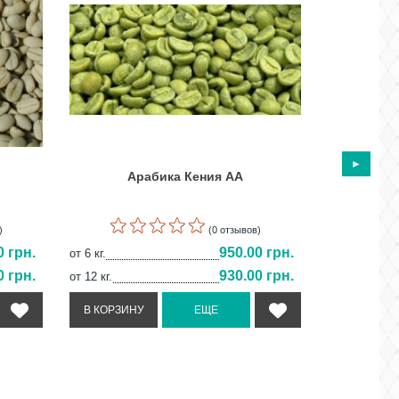
Арабика Кения АА
Арабик
)
(0 отзывов)
0 грн.
950.00 грн.
от 6 кг.
от 6 кг.
0 грн.
930.00 грн.
от 12 кг.
от 12 кг.