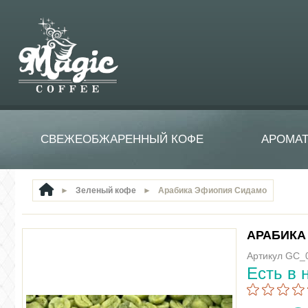
СВЕЖЕОБЖАРЕННЫЙ КОФЕ
АРОМА
►
Зеленый кофе
►
Арабика Эфиопия Сидамо
АРАБИКА
Артикул GC_
Есть в 