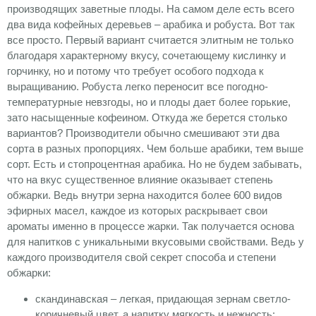
производящих заветные плоды. На самом деле есть всего
два вида кофейных деревьев – арабика и робуста. Вот так
все просто. Первый вариант считается элитным не только
благодаря характерному вкусу, сочетающему кислинку и
горчинку, но и потому что требует особого подхода к
выращиванию. Робуста легко переносит все погодно-
температурные невзгоды, но и плоды дает более горькие,
зато насыщенные кофеином. Откуда же берется столько
вариантов? Производители обычно смешивают эти два
сорта в разных пропорциях. Чем больше арабики, тем выше
сорт. Есть и стопроцентная арабика. Но не будем забывать,
что на вкус существенное влияние оказывает степень
обжарки. Ведь внутри зерна находится более 600 видов
эфирных масел, каждое из которых раскрывает свои
ароматы именно в процессе жарки. Так получается основа
для напитков с уникальными вкусовыми свойствами. Ведь у
каждого производителя свой секрет способа и степени
обжарки:
скандинавская – легкая, придающая зернам светло-
коричневый цвет, а напитку мягкость и нежность;