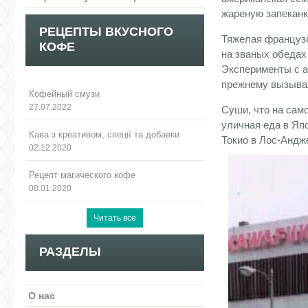
жареную запеканк
РЕЦЕПТЫ ВКУСНОГО
Тяжелая французс
КОФЕ
на званых обедах
Эксперименты с а
прежнему вызыва
Кофейный смузи
27.07.2022
Суши, что на сам
уличная еда в Яп
Кава з креативом, спеції та добавки
Токио в Лос-Андж
02.12.2020
Рецепт магического кофе
08.01.2020
РАЗДЕЛЫ
О нас