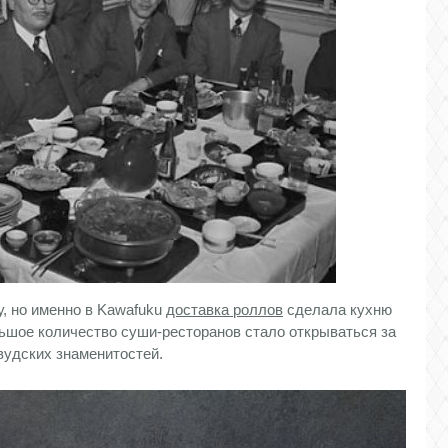
, но именно в Kawafuku
доставка роллов
сделала кухню
льшое количество суши-ресторанов стало открываться за
вудских знаменитостей.