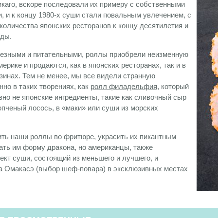
икаго, вскоре последовали их примеру с собственными
, и к концу 1980-х суши стали повальным увлечением, с
количества японских ресторанов к концу десятилетия и
оды.
езными и питательными, роллы приобрели неизменную
ерике и продаются, как в японских ресторанах, так и в
зинах. Тем не менее, мы все видели странную
нно в таких творениях, как
ролл филадельфия
, который
вно не японские ингредиенты, такие как сливочный сыр
пченый лосось, в «маки» или суши из морских
ь наши роллы во фритюре, украсить их пикантным
ать им форму дракона, но американцы, также
ект суши, состоящий из меньшего и лучшего, и
а Омакасэ (выбор шеф-повара) в эксклюзивных местах