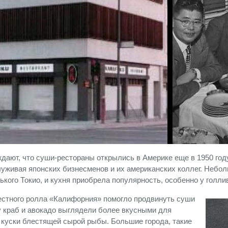
дают, что суши-рестораны открылись в Америке еще в 1950 году
луживая японских бизнесменов и их американских коллег. Небо
кого Токио, и кухня приобрела популярность, особенно у голли
стного ролла «Калифорния» помогло продвинуть суши
у краб и авокадо выглядели более вкусными для
 куски блестящей сырой рыбы. Большие города, такие