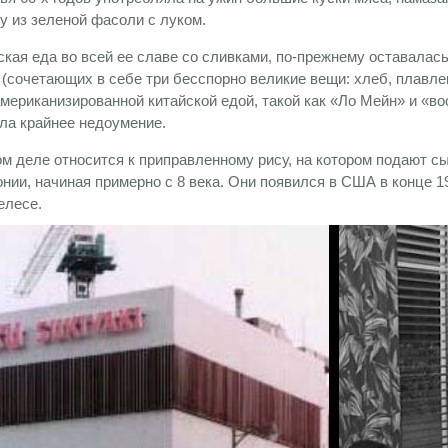
у из зеленой фасоли с луком.
кая еда во всей ее славе со сливками, по-прежнему оставалас
 (сочетающих в себе три бесспорно великие вещи: хлеб, плавл
мериканизированной китайской едой, такой как «Ло Мейн» и «во
ла крайнее недоумение.
ом деле относится к приправленному рису, на котором подают сы
онии, начиная примерно с 8 века. Они появился в США в конце 1
елесе.