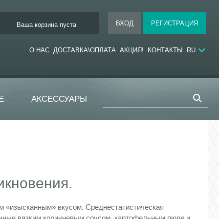
Ваша корзина пуста
О НАС
ДОСТАВКА\ОПЛАТА
АКЦИЯ!
КОНТАКТЫ
RU
Е
АКСЕССУАРЫ
икновения.
ем «изысканным» вкусом. Среднестатистическая
анные вязким коричневым соусом, картофельным пюре и