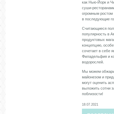
как Нью-Йорк и Ч
суши-ресторанами
огромным ростом 
в последующие г
Считающиеся пол
популярность в Ам
продуктовых мага
концепцию, особе
сочетает в себе я
Филадельфия и ко
водорослей.
Мы можем обжарит
майонезом и прид
могут оценить асп
выложить сотни з
поблизости!
18.07.2021