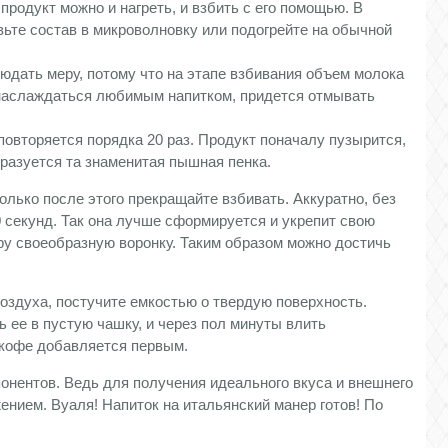
продукт можно и нагреть, и взбить с его помощью. В
вьте состав в микроволновку или подогрейте на обычной
дать меру, потому что на этапе взбивания объем молока
ы наслаждаться любимым напитком, придется отмывать
повторяется порядка 20 раз. Продукт поначалу пузырится,
бразуется та знаменитая пышная пенка.
олько после этого прекращайте взбивать. Аккуратно, без
0 секунд. Так она лучше сформируется и укрепит свою
ру своеобразную воронку. Таким образом можно достичь
воздуха, постучите емкостью о твердую поверхность.
 ее в пустую чашку, и через пол минуты влить
а кофе добавляется первым.
нентов. Ведь для получения идеального вкуса и внешнего
нием. Вуаля! Напиток на итальянский манер готов! По