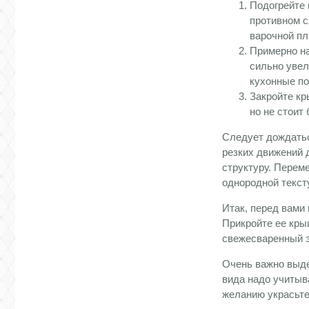
Подогрейте 
противном с
варочной пл
Примерно на
сильно увел
кухонные по
Закройте кр
но не стоит
Следует дождаться
резких движений 
структуру. Перем
однородной текст
Итак, перед вами
Прикройте ее кры
свежесваренный э
Очень важно выде
вида надо учитыв
желанию украсьте