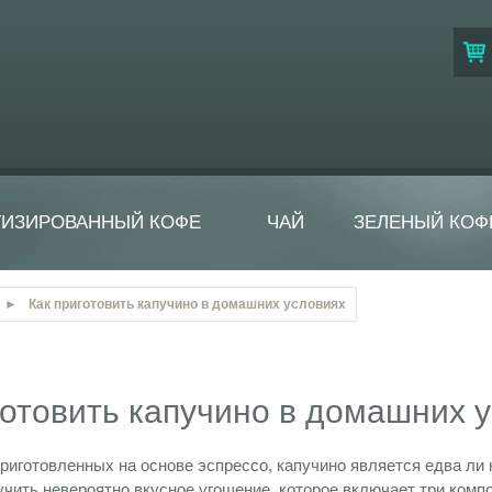
ТИЗИРОВАННЫЙ КОФЕ
ЧАЙ
ЗЕЛЕНЫЙ КОФ
►
Как приготовить капучино в домашних условиях
готовить капучино в домашних 
приготовленных на основе эспрессо, капучино является едва ли
учить невероятно вкусное угощение, которое включает три комп