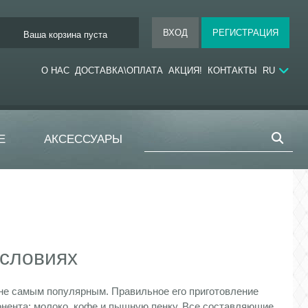
Ваша корзина пуста
О НАС
ДОСТАВКА\ОПЛАТА
АКЦИЯ!
КОНТАКТЫ
RU
Е
АКСЕССУАРЫ
условиях
 не самым популярным. Правильное его приготовление
онента: молоко, кофе и пышную пенку. Все составляющие