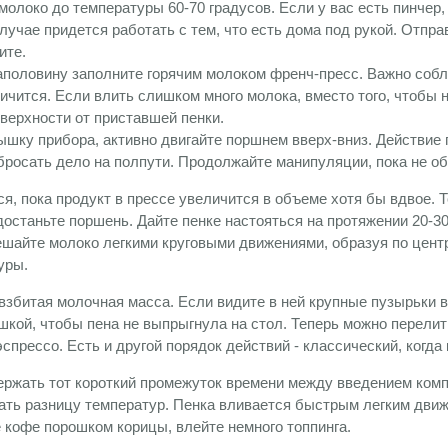
молоко до температуры 60-70 градусов. Если у вас есть пинчер, 
лучае придется работать с тем, что есть дома под рукой. Отпра
ите.
половину заполните горячим молоком френч-пресс. Важно соблю
ичится. Если влить слишком много молока, вместо того, чтоб
верхности от приставшей пенки.
ышку прибора, активно двигайте поршнем вверх-вниз. Действие 
 бросать дело на полпути. Продолжайте манипуляции, пока не о
, пока продукт в прессе увеличится в объеме хотя бы вдвое. Т
достаньте поршень. Дайте пенке настояться на протяжении 20-3
ешайте молоко легкими круговыми движениями, образуя по цент
уры.
 взбитая молочная масса. Если видите в ней крупные пузырьки 
шкой, чтобы пена не выпрыгнула на стол. Теперь можно перелить
спрессо. Есть и другой порядок действий - классический, когд
ржать тот короткий промежуток времени между введением компо
ать разницу температур. Пенка вливается быстрым легким движе
 кофе порошком корицы, влейте немного топпинга.