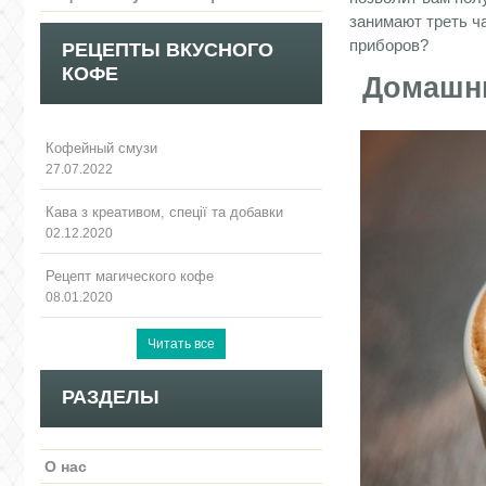
занимают треть ч
приборов?
РЕЦЕПТЫ ВКУСНОГО
КОФЕ
Домашн
Кофейный смузи
27.07.2022
Кава з креативом, спеції та добавки
02.12.2020
Рецепт магического кофе
08.01.2020
РАЗДЕЛЫ
О нас