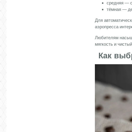
средняя — с
тёмная — д
Для автоматическ
аэропресса инте
Любителям насыще
мягкость и чисты
Как выб