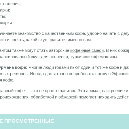
отовления;
арки;
ты;
жарки.
ачинаете знакомство с качественным кофе, удобно начать с дег
ю и понять, какой вкус нравится именно вам.
нтом также могут стать авторские
кофейные смеси
. В них обж
ансированный вкус для эспрессо, турки или кофемашины.
урмана кофе:
многие люди годами пьют один и тот же кофе и да
азных регионов. Иногда достаточно попробовать свежую Эфиоп
я кофе.
анный кофе — это не просто напиток. Это аромат, настроение 
роисхождения, обработкой и обжаркой помогает находить дейст
Е ПРОСМОТРЕННЫЕ