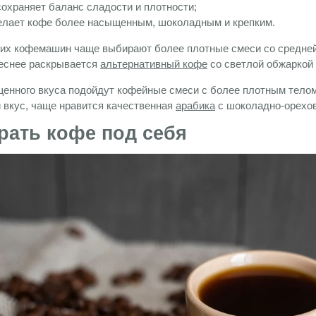
охраняет баланс сладости и плотности;
елает кофе более насыщенным, шоколадным и крепким.
их кофемашин чаще выбирают более плотные смеси со средней и
реснее раскрывается
альтернативный кофе
со светлой обжаркой
нного вкуса подойдут кофейные смеси с более плотным телом 
й вкус, чаще нравится качественная
арабика
с шоколадно-орехо
рать кофе под себя