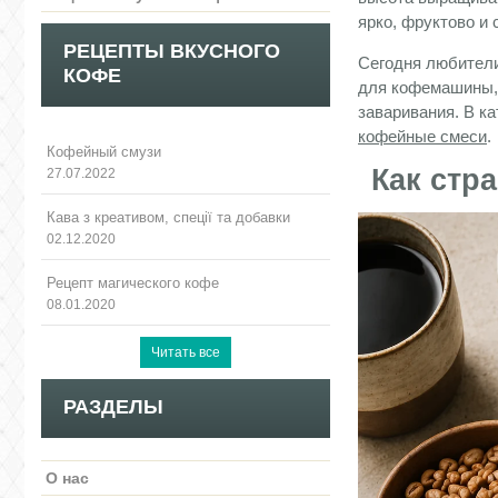
ярко, фруктово и 
РЕЦЕПТЫ ВКУСНОГО
Сегодня любители
КОФЕ
для кофемашины, 
заваривания. В к
кофейные смеси
.
Кофейный смузи
Как стр
27.07.2022
Кава з креативом, спеції та добавки
02.12.2020
Рецепт магического кофе
08.01.2020
РАЗДЕЛЫ
О нас