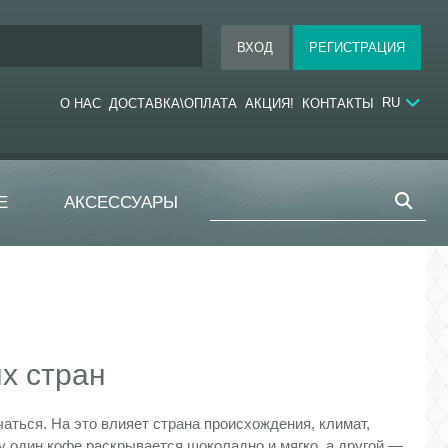
RU
О НАС
ДОСТАВКА\ОПЛАТА
АКЦИЯ!
КОНТАКТЫ
Е
АКСЕССУАРЫ
х стран
аться. На это влияет страна происхождения, климат,
у один кофе раскрывается шоколадно и мягко, а другой —