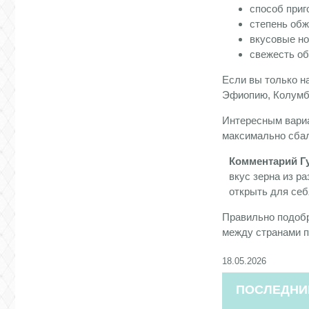
способ приг
степень обж
вкусовые но
свежесть об
Если вы только н
Эфиопию, Колумби
Интересным вариа
максимально сбал
Комментарий Г
вкус зерна из р
открыть для себ
Правильно подобр
между странами п
18.05.2026
ПОСЛЕДНИ