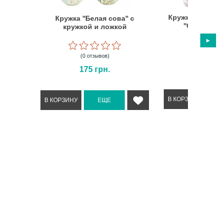
Кружка с крыш
Кружка ''Белая сова'' с
''Сказочны
кружкой и ложкой
(0 отз
(0 отзывов)
205
175
грн.