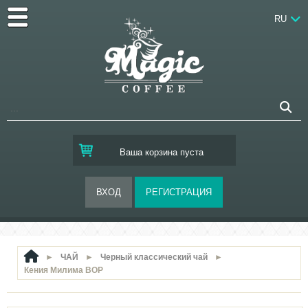
RU
Ваша корзина пуста
►
ЧАЙ
►
Черный классический чай
►
Кения Милима ВОР