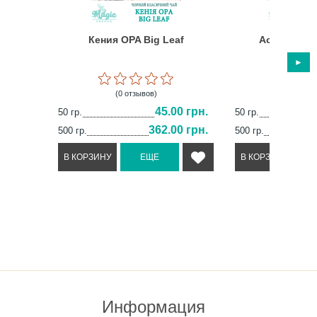
Кения OPA Big Leaf
Ассам Дес
(0 отзывов)
(5 отз
45.00 грн.
50 гр.
50 гр.
362.00 грн.
500 гр.
500 гр.
Информация